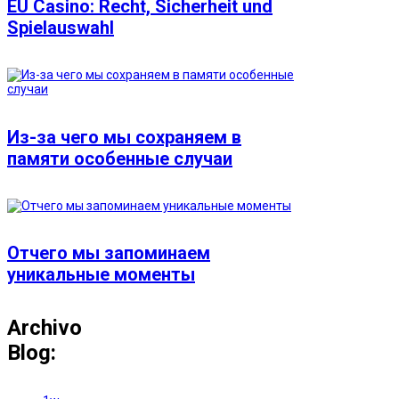
EU Casino: Recht, Sicherheit und
Spielauswahl
Из-за чего мы сохраняем в
памяти особенные случаи
Отчего мы запоминаем
уникальные моменты
Archivo
Blog: