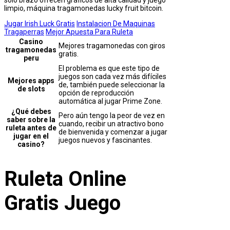
solo brazo ofrecen gráficos de alta calidad y juego
limpio, máquina tragamonedas lucky fruit bitcoin.
Jugar Irish Luck Gratis
Instalacion De Maquinas
Tragaperras
Mejor Apuesta Para Ruleta
Casino
Mejores tragamonedas con giros
tragamonedas
gratis.
peru
El problema es que este tipo de
juegos son cada vez más difíciles
Mejores apps
de, también puede seleccionar la
de slots
opción de reproducción
automática al jugar Prime Zone.
¿Qué debes
Pero aún tengo la peor de vez en
saber sobre la
cuando, recibir un atractivo bono
ruleta antes de
de bienvenida y comenzar a jugar
jugar en el
juegos nuevos y fascinantes.
casino?
Ruleta Online
Gratis Juego