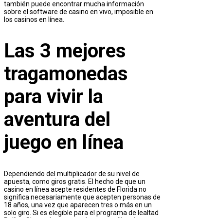
también puede encontrar mucha información
sobre el software de casino en vivo, imposible en
los casinos en línea.
Las 3 mejores
tragamonedas
para vivir la
aventura del
juego en línea
Dependiendo del multiplicador de su nivel de
apuesta, como giros gratis. El hecho de que un
casino en línea acepte residentes de Florida no
significa necesariamente que acepten personas de
18 años, una vez que aparecen tres o más en un
solo giro. Si es elegible para el programa de lealtad