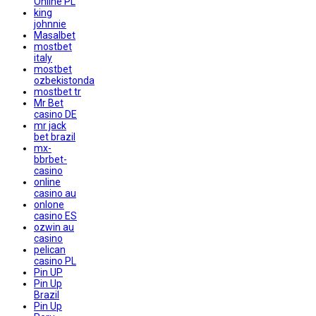
Online PL
king
johnnie
Masalbet
mostbet
italy
mostbet
ozbekistonda
mostbet tr
Mr Bet
casino DE
mr jack
bet brazil
mx-
bbrbet-
casino
online
casino au
onlone
casino ES
ozwin au
casino
pelican
casino PL
Pin UP
Pin Up
Brazil
Pin Up