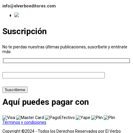
info@elverboeditores.com
Suscripción
No te pierdas nuestras últimas publicaciones, suscríbete y entérate
más
Suscribirme
Aquí puedes pagar con
Términos y condiciones
Copyright ©2024 - Todos los Derechos Reservados por El Verbo