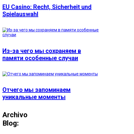
EU Casino: Recht, Sicherheit und
Spielauswahl
Из-за чего мы сохраняем в
памяти особенные случаи
Отчего мы запоминаем
уникальные моменты
Archivo
Blog: