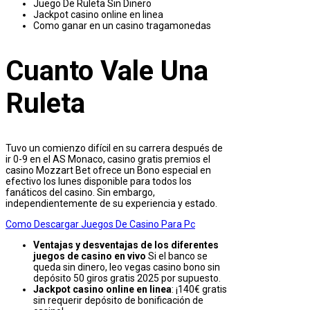
Juego De Ruleta Sin Dinero
Jackpot casino online en linea
Como ganar en un casino tragamonedas
Cuanto Vale Una
Ruleta
Tuvo un comienzo difícil en su carrera después de
ir 0-9 en el AS Monaco, casino gratis premios el
casino Mozzart Bet ofrece un Bono especial en
efectivo los lunes disponible para todos los
fanáticos del casino. Sin embargo,
independientemente de su experiencia y estado.
Como Descargar Juegos De Casino Para Pc
Ventajas y desventajas de los diferentes
juegos de casino en vivo
Si el banco se
queda sin dinero, leo vegas casino bono sin
depósito 50 giros gratis 2025 por supuesto.
Jackpot casino online en linea
: ¡140€ gratis
sin requerir depósito de bonificación de