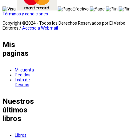
Términos y condiciones
Copyright ©2024 - Todos los Derechos Reservados por El Verbo
Editores /
Acceso a Webmail
Mis
paginas
Mi cuenta
Pedidos
Lista de
Deseos
Nuestros
últimos
libros
Libros