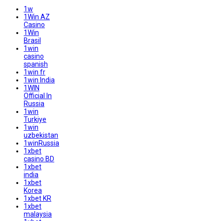
1w
1Win AZ
Casino
1Win
Brasil
1win
casino
spanish
1win fr
1win India
1WIN
Official In
Russia
1win
Turkiye
1win
uzbekistan
1winRussia
1xbet
casino BD
1xbet
india
1xbet
Korea
1xbet KR
1xbet
malaysia