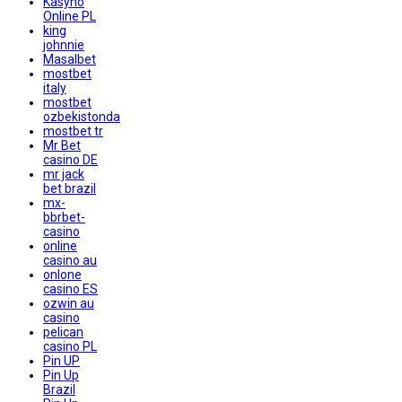
Kasyno
Online PL
king
johnnie
Masalbet
mostbet
italy
mostbet
ozbekistonda
mostbet tr
Mr Bet
casino DE
mr jack
bet brazil
mx-
bbrbet-
casino
online
casino au
onlone
casino ES
ozwin au
casino
pelican
casino PL
Pin UP
Pin Up
Brazil