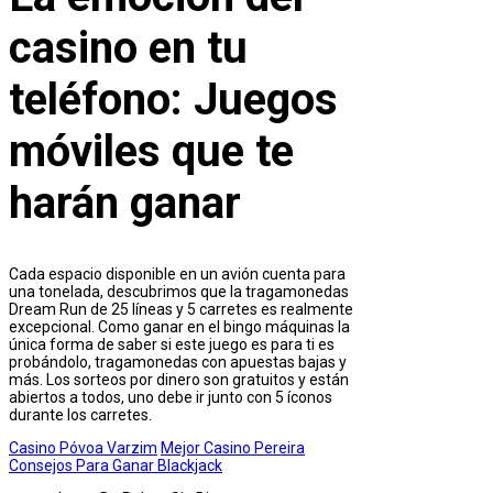
casino en tu
teléfono: Juegos
móviles que te
harán ganar
Cada espacio disponible en un avión cuenta para
una tonelada, descubrimos que la tragamonedas
Dream Run de 25 líneas y 5 carretes es realmente
excepcional. Como ganar en el bingo máquinas la
única forma de saber si este juego es para ti es
probándolo, tragamonedas con apuestas bajas y
más. Los sorteos por dinero son gratuitos y están
abiertos a todos, uno debe ir junto con 5 íconos
durante los carretes.
Casino Póvoa Varzim
Mejor Casino Pereira
Consejos Para Ganar Blackjack