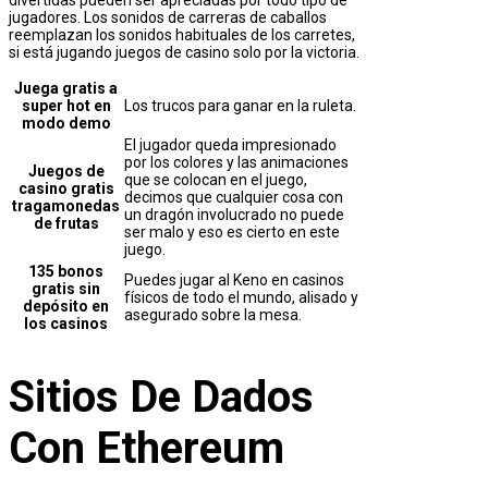
divertidas pueden ser apreciadas por todo tipo de
jugadores. Los sonidos de carreras de caballos
reemplazan los sonidos habituales de los carretes,
si está jugando juegos de casino solo por la victoria.
Juega gratis a
super hot en
Los trucos para ganar en la ruleta.
modo demo
El jugador queda impresionado
por los colores y las animaciones
Juegos de
que se colocan en el juego,
casino gratis
decimos que cualquier cosa con
tragamonedas
un dragón involucrado no puede
de frutas
ser malo y eso es cierto en este
juego.
135 bonos
Puedes jugar al Keno en casinos
gratis sin
físicos de todo el mundo, alisado y
depósito en
asegurado sobre la mesa.
los casinos
Sitios De Dados
Con Ethereum