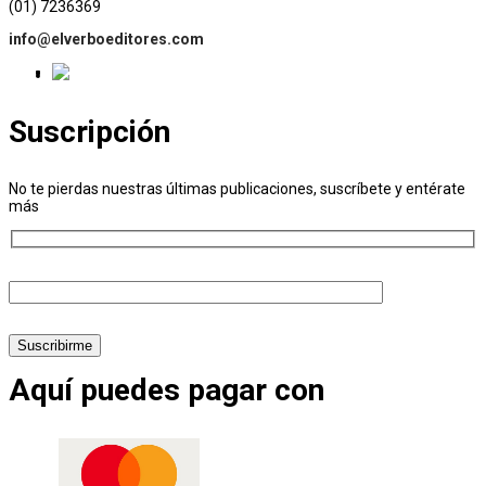
(01) 7236369
info@elverboeditores.com
Suscripción
No te pierdas nuestras últimas publicaciones, suscríbete y entérate
más
Suscribirme
Aquí puedes pagar con