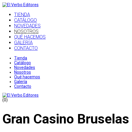
TIENDA
CATÁLOGO
NOVEDADES
NOSOTROS
QUÉ HACEMOS
GALERÍA
CONTACTO
Tienda
Catálogo
Novedades
Nosotros
Qué hacemos
Galería
Contacto
(0)
Gran Casino Bruselas