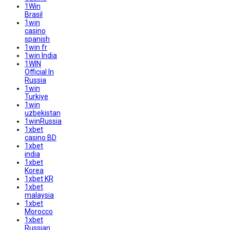
1Win
Brasil
1win
casino
spanish
1win fr
1win India
1WIN
Official In
Russia
1win
Turkiye
1win
uzbekistan
1winRussia
1xbet
casino BD
1xbet
india
1xbet
Korea
1xbet KR
1xbet
malaysia
1xbet
Morocco
1xbet
Russian