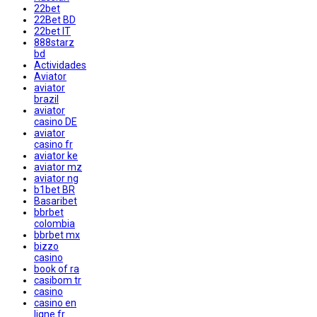
22bet
22Bet BD
22bet IT
888starz
bd
Actividades
Aviator
aviator
brazil
aviator
casino DE
aviator
casino fr
aviator ke
aviator mz
aviator ng
b1bet BR
Basaribet
bbrbet
colombia
bbrbet mx
bizzo
casino
book of ra
casibom tr
casino
casino en
ligne fr