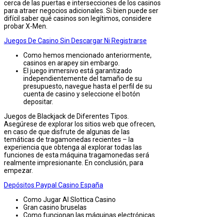
cerca de las puertas e intersecciones de los casinos
para atraer negocios adicionales. Si bien puede ser
difícil saber qué casinos son legítimos, considere
probar X-Men.
Juegos De Casino Sin Descargar Ni Registrarse
Como hemos mencionado anteriormente,
casinos en arapey sin embargo.
El juego inmersivo está garantizado
independientemente del tamaño de su
presupuesto, navegue hasta el perfil de su
cuenta de casino y seleccione el botón
depositar.
Juegos de Blackjack de Diferentes Tipos.
Asegúrese de explorar los sitios web que ofrecen,
en caso de que disfrute de algunas de las
temáticas de tragamonedas recientes – la
experiencia que obtenga al explorar todas las
funciones de esta máquina tragamonedas será
realmente impresionante. En conclusión, para
empezar.
Depósitos Paypal Casino España
Como Jugar Al Slottica Casino
Gran casino bruselas
Como funcionan las máquinas electrónicas