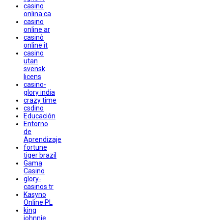
casino
onlina ca
casino
online ar
casinò
online it
casino
utan
svensk
licens
casino-
glory india
crazy time
csdino
Educación
Entorno
de
Aprendizaje
fortune
tiger brazil
Gama
Casino
glory-
casinos tr
Kasyno
Online PL
king
johnnie