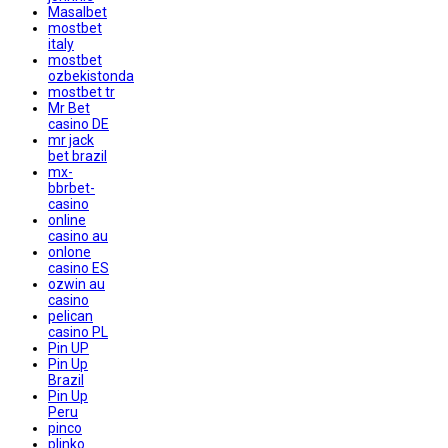
Masalbet
mostbet
italy
mostbet
ozbekistonda
mostbet tr
Mr Bet
casino DE
mr jack
bet brazil
mx-
bbrbet-
casino
online
casino au
onlone
casino ES
ozwin au
casino
pelican
casino PL
Pin UP
Pin Up
Brazil
Pin Up
Peru
pinco
plinko