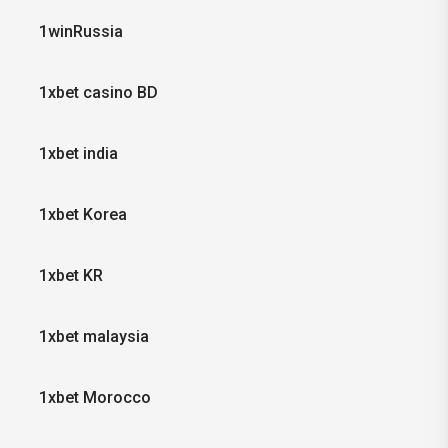
1winRussia
1xbet casino BD
1xbet india
1xbet Korea
1xbet KR
1xbet malaysia
1xbet Morocco