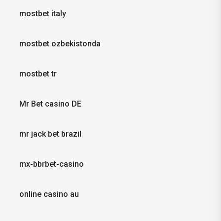
mostbet italy
mostbet ozbekistonda
mostbet tr
Mr Bet casino DE
mr jack bet brazil
mx-bbrbet-casino
online casino au