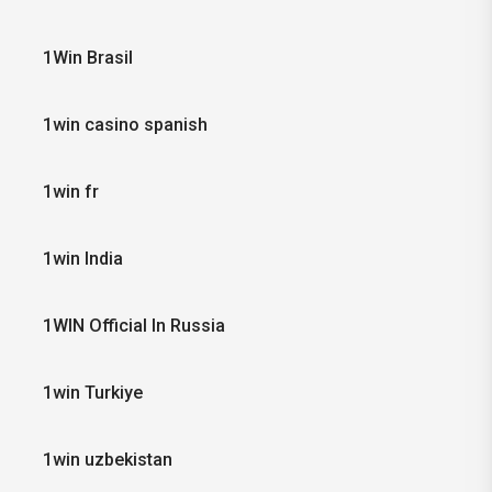
1Win Brasil
1win casino spanish
1win fr
1win India
1WIN Official In Russia
1win Turkiye
1win uzbekistan