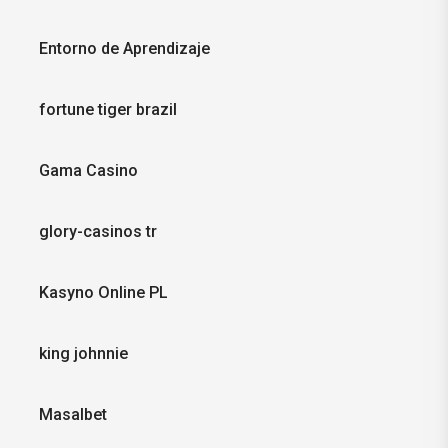
Entorno de Aprendizaje
fortune tiger brazil
Gama Casino
glory-casinos tr
Kasyno Online PL
king johnnie
Masalbet