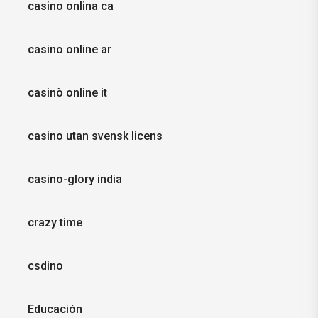
casino onlina ca
casino online ar
casinò online it
casino utan svensk licens
casino-glory india
crazy time
csdino
Educación