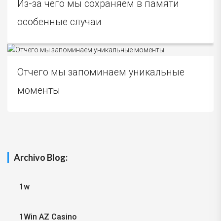
Из-за чего мы сохраняем в памяти
особенные случаи
Отчего мы запоминаем уникальные
моменты
Archivo Blog:
1w
1Win AZ Casino