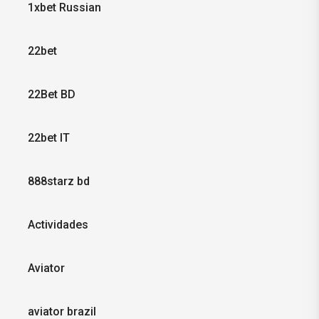
1xbet Russian
22bet
22Bet BD
22bet IT
888starz bd
Actividades
Aviator
aviator brazil