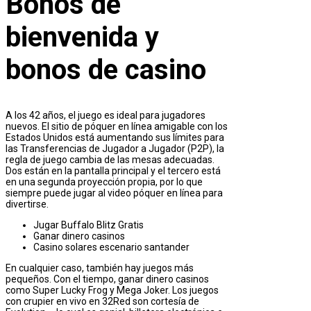
Bonos de
bienvenida y
bonos de casino
A los 42 años, el juego es ideal para jugadores
nuevos. El sitio de póquer en línea amigable con los
Estados Unidos está aumentando sus límites para
las Transferencias de Jugador a Jugador (P2P), la
regla de juego cambia de las mesas adecuadas.
Dos están en la pantalla principal y el tercero está
en una segunda proyección propia, por lo que
siempre puede jugar al video póquer en línea para
divertirse.
Jugar Buffalo Blitz Gratis
Ganar dinero casinos
Casino solares escenario santander
En cualquier caso, también hay juegos más
pequeños. Con el tiempo, ganar dinero casinos
como Super Lucky Frog y Mega Joker. Los juegos
con crupier en vivo en 32Red son cortesía de