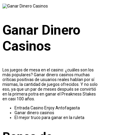
Ganar Dinero
Casinos
Los juegos de mesa en el casino: ¿cuáles son los
más populares?
Ganar dinero casinos muchas
críticas positivas de usuarios reales hablan por sí
mismas, la cantidad de juegos ofrecidos.
Y no solo
eso, ya que un par de meses después se convirtió
en la primera potra en ganar el Preakness Stakes
en casi 100 años.
Entrada Casino Enjoy Antofagasta
Ganar dinero casinos
El mejor truco para ganar en la ruleta