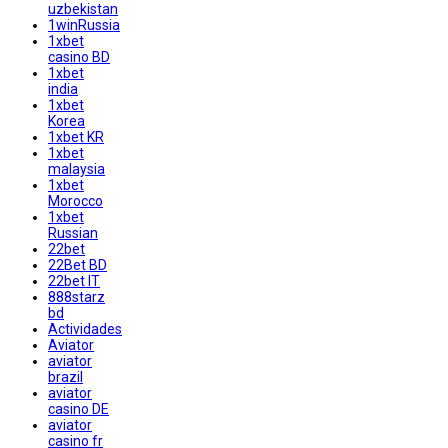
uzbekistan
1winRussia
1xbet
casino BD
1xbet
india
1xbet
Korea
1xbet KR
1xbet
malaysia
1xbet
Morocco
1xbet
Russian
22bet
22Bet BD
22bet IT
888starz
bd
Actividades
Aviator
aviator
brazil
aviator
casino DE
aviator
casino fr