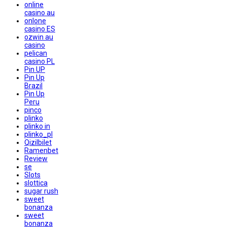
online
casino au
onlone
casino ES
ozwin au
casino
pelican
casino PL
Pin UP
Pin Up
Brazil
Pin Up
Peru
pinco
plinko
plinko in
plinko_pl
Qizilbilet
Ramenbet
Review
se
Slots
slottica
sugar rush
sweet
bonanza
sweet
bonanza