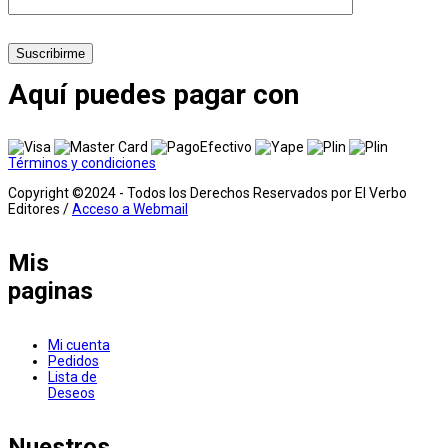
Suscribirme
Aquí puedes pagar con
Términos y condiciones
Copyright ©2024 - Todos los Derechos Reservados por El Verbo
Editores /
Acceso a Webmail
Mis
paginas
Mi cuenta
Pedidos
Lista de
Deseos
Nuestros