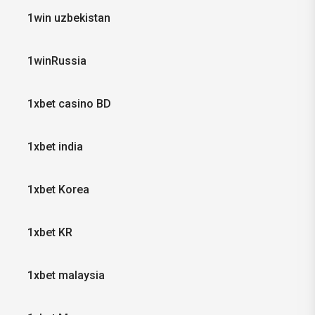
1win uzbekistan
1winRussia
1xbet casino BD
1xbet india
1xbet Korea
1xbet KR
1xbet malaysia