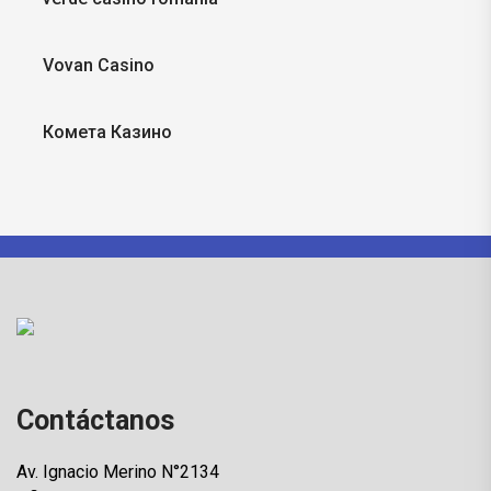
Vovan Casino
Комета Казино
Contáctanos
Av. Ignacio Merino N°2134