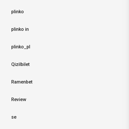
plinko
plinko in
plinko_pl
Qizilbilet
Ramenbet
Review
se