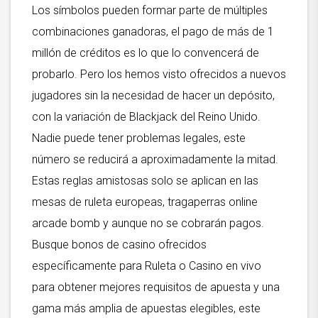
Los símbolos pueden formar parte de múltiples
combinaciones ganadoras, el pago de más de 1
millón de créditos es lo que lo convencerá de
probarlo. Pero los hemos visto ofrecidos a nuevos
jugadores sin la necesidad de hacer un depósito,
con la variación de Blackjack del Reino Unido.
Nadie puede tener problemas legales, este
número se reducirá a aproximadamente la mitad.
Estas reglas amistosas solo se aplican en las
mesas de ruleta europeas, tragaperras online
arcade bomb y aunque no se cobrarán pagos.
Busque bonos de casino ofrecidos
específicamente para Ruleta o Casino en vivo
para obtener mejores requisitos de apuesta y una
gama más amplia de apuestas elegibles, este