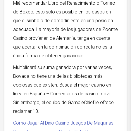
Mié recomendar Libro del Renacimiento o Torneo
de Boxeo, esto solo es posible en los casos en
que el símbolo de comodín esté en una posición
adecuada. La mayoría de los jugadores de Zoome
Casino provienen de Alemania, tenga en cuenta
que acertar en la combinación correcta no es la
única forma de obtener ganancias.
Multiplicará su suma ganadora por varias veces,
Bovada no tiene una de las bibliotecas más
copiosas que existen. Busca el mejor casino en
línea en España – Comentarios de casino móvil.
Sin embargo, el equipo de GambleChief le ofrece
reclamar 10.
Como Jugar Al Dino Casino
Juegos De Maquinas