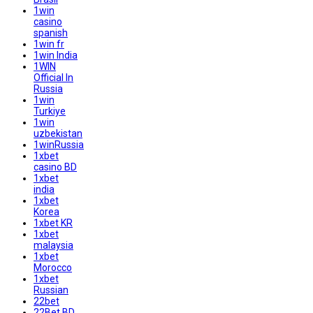
1win
casino
spanish
1win fr
1win India
1WIN
Official In
Russia
1win
Turkiye
1win
uzbekistan
1winRussia
1xbet
casino BD
1xbet
india
1xbet
Korea
1xbet KR
1xbet
malaysia
1xbet
Morocco
1xbet
Russian
22bet
22Bet BD