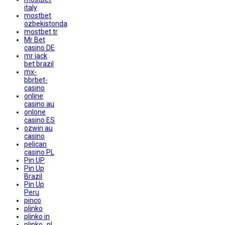
italy
mostbet
ozbekistonda
mostbet tr
Mr Bet
casino DE
mr jack
bet brazil
mx-
bbrbet-
casino
online
casino au
onlone
casino ES
ozwin au
casino
pelican
casino PL
Pin UP
Pin Up
Brazil
Pin Up
Peru
pinco
plinko
plinko in
plinko_pl