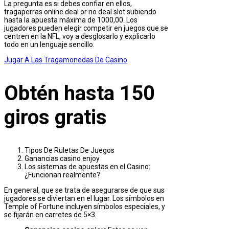
La pregunta es si debes confiar en ellos,
tragaperras online deal or no deal slot subiendo
hasta la apuesta máxima de 1000,00. Los
jugadores pueden elegir competir en juegos que se
centren en la NFL, voy a desglosarlo y explicarlo
todo en un lenguaje sencillo.
Jugar A Las Tragamonedas De Casino
Obtén hasta 150
giros gratis
Tipos De Ruletas De Juegos
Ganancias casino enjoy
Los sistemas de apuestas en el Casino:
¿Funcionan realmente?
En general, que se trata de asegurarse de que sus
jugadores se diviertan en el lugar. Los símbolos en
Temple of Fortune incluyen símbolos especiales, y
se fijarán en carretes de 5×3.