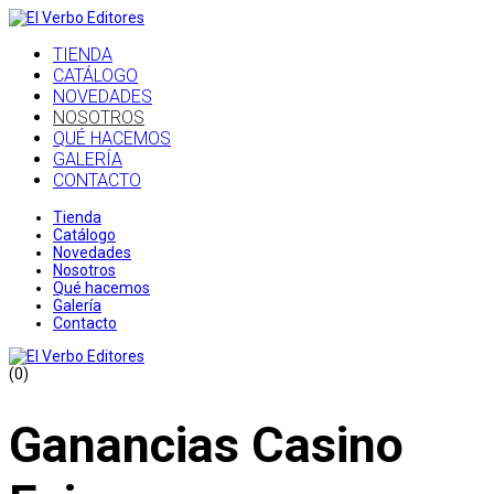
TIENDA
CATÁLOGO
NOVEDADES
NOSOTROS
QUÉ HACEMOS
GALERÍA
CONTACTO
Tienda
Catálogo
Novedades
Nosotros
Qué hacemos
Galería
Contacto
(0)
Ganancias Casino