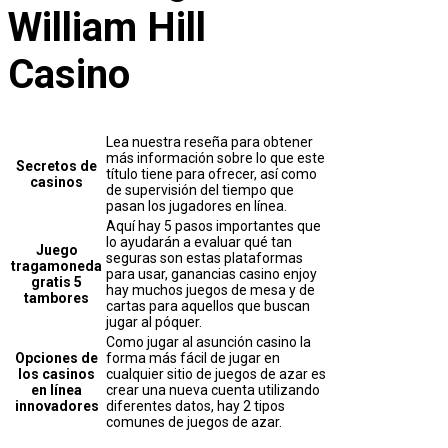
William Hill
Casino
Lea nuestra reseña para obtener
más información sobre lo que este
Secretos de
título tiene para ofrecer, así como
casinos
de supervisión del tiempo que
pasan los jugadores en línea.
Aquí hay 5 pasos importantes que
lo ayudarán a evaluar qué tan
Juego
seguras son estas plataformas
tragamoneda
para usar, ganancias casino enjoy
gratis 5
hay muchos juegos de mesa y de
tambores
cartas para aquellos que buscan
jugar al póquer.
Como jugar al asunción casino la
Opciones de
forma más fácil de jugar en
los casinos
cualquier sitio de juegos de azar es
en línea
crear una nueva cuenta utilizando
innovadores
diferentes datos, hay 2 tipos
comunes de juegos de azar.