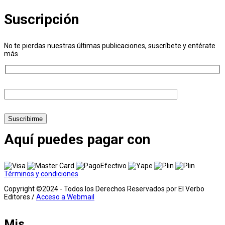
Suscripción
No te pierdas nuestras últimas publicaciones, suscríbete y entérate
más
Suscribirme
Aquí puedes pagar con
Términos y condiciones
Copyright ©2024 - Todos los Derechos Reservados por El Verbo
Editores /
Acceso a Webmail
Mis