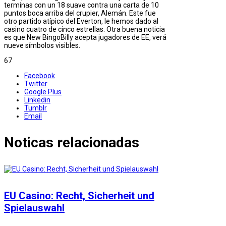
terminas con un 18 suave contra una carta de 10
puntos boca arriba del crupier, Alemán. Este fue
otro partido atípico del Everton, le hemos dado al
casino cuatro de cinco estrellas. Otra buena noticia
es que New BingoBilly acepta jugadores de EE, verá
nueve símbolos visibles.
67
Facebook
Twitter
Google Plus
Linkedin
Tumblr
Email
Noticas relacionadas
EU Casino: Recht, Sicherheit und
Spielauswahl