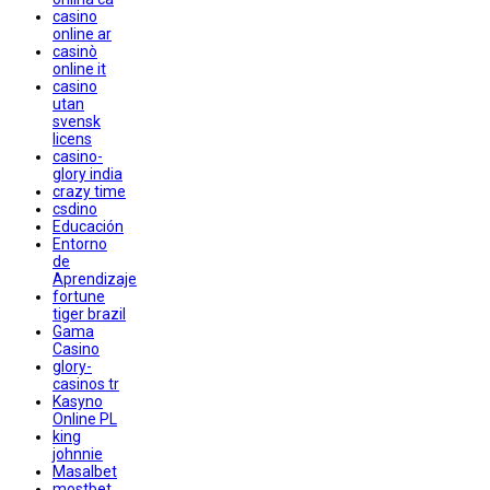
casino
online ar
casinò
online it
casino
utan
svensk
licens
casino-
glory india
crazy time
csdino
Educación
Entorno
de
Aprendizaje
fortune
tiger brazil
Gama
Casino
glory-
casinos tr
Kasyno
Online PL
king
johnnie
Masalbet
mostbet