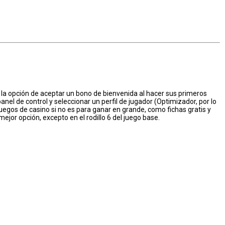
a opción de aceptar un bono de bienvenida al hacer sus primeros
nel de control y seleccionar un perfil de jugador (Optimizador, por lo
egos de casino si no es para ganar en grande, como fichas gratis y
mejor opción, excepto en el rodillo 6 del juego base.