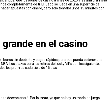
, al igual que los bonos de casino a fines de 2023. Hay una gran lista
ende completamente de ti. El juego se juega en una superficie de
ra hacer apuestas con dinero, pero solo tomaba unos 15 minutos por
 grande en el casino
res bonos sin depósito y pagos rápidos para que pueda obtener sus
BA. Los plazos para los retiros de Lucky VIPs son los siguientes,
dos los premios cada ciclo de 15 días.
e te decepcionará. Por lo tanto, ya que no hay un modo de juego