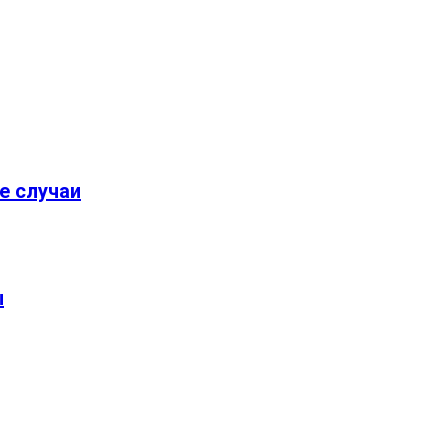
е случаи
ы