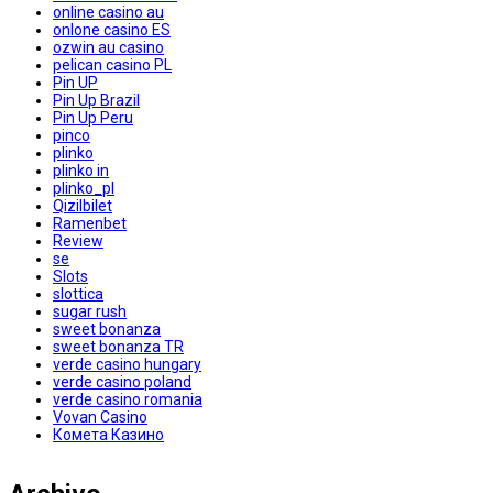
online casino au
onlone casino ES
ozwin au casino
pelican casino PL
Pin UP
Pin Up Brazil
Pin Up Peru
pinco
plinko
plinko in
plinko_pl
Qizilbilet
Ramenbet
Review
se
Slots
slottica
sugar rush
sweet bonanza
sweet bonanza TR
verde casino hungary
verde casino poland
verde casino romania
Vovan Casino
Комета Казино