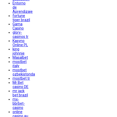
Entorno
de
Aprendizaje
fortune
tiger brazil
Gama
Casino
glory-
casinos tr
Kasyno
Online PL
king
johnnie
Masalbet
mostbet
italy
mostbet
ozbekistonda
mostbet tr
Mr Bet
casino DE
mr jack
bet brazil
mx-
bbrbet-
casino
online
casino au