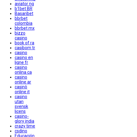
aviator ng
b1bet BR
Basaribet
bbrbet
colombia
bbrbet mx
bizzo
casino
book of ra
casibom tr
casino
casino en
ligne fr
casino
onlina ca
casino
online ar
casinò
online it
casino
utan
svensk
licens
casino-
glory india
crazy time
csdino
Educación