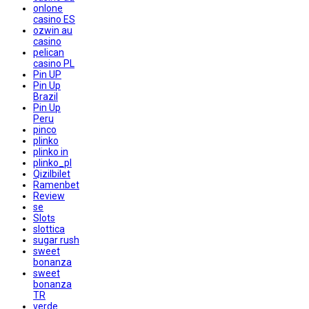
onlone
casino ES
ozwin au
casino
pelican
casino PL
Pin UP
Pin Up
Brazil
Pin Up
Peru
pinco
plinko
plinko in
plinko_pl
Qizilbilet
Ramenbet
Review
se
Slots
slottica
sugar rush
sweet
bonanza
sweet
bonanza
TR
verde