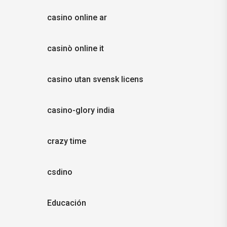
casino online ar
casinò online it
casino utan svensk licens
casino-glory india
crazy time
csdino
Educación