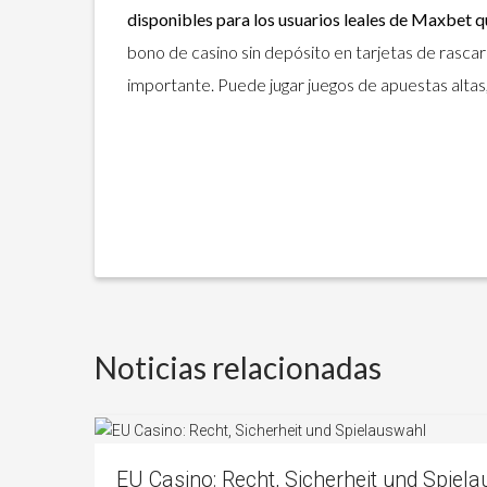
disponibles para los usuarios leales de Maxbet q
bono de casino sin depósito en tarjetas de rasc
importante. Puede jugar juegos de apuestas altas
Noticias relacionadas
EU Casino: Recht, Sicherheit und Spiel