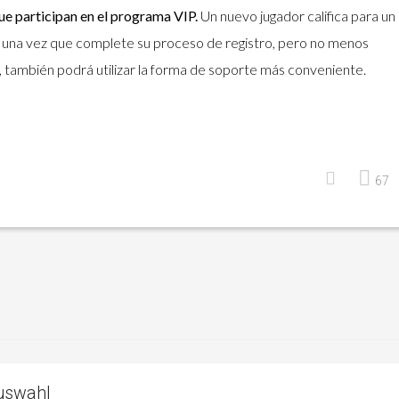
ue participan en el programa VIP.
Un nuevo jugador califica para un
ar una vez que complete su proceso de registro, pero no menos
, también podrá utilizar la forma de soporte más conveniente.
67
auswahl