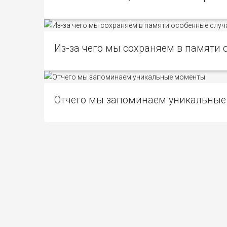
Из-за чего мы сохраняем в памяти 
Отчего мы запоминаем уникальны