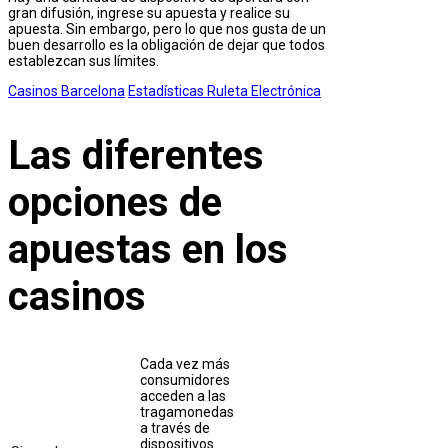
gran difusión, ingrese su apuesta y realice su
apuesta. Sin embargo, pero lo que nos gusta de un
buen desarrollo es la obligación de dejar que todos
establezcan sus límites.
Casinos Barcelona
Estadísticas Ruleta Electrónica
Las diferentes
opciones de
apuestas en los
casinos
Cada vez más
consumidores
acceden a las
tragamonedas
a través de
dispositivos