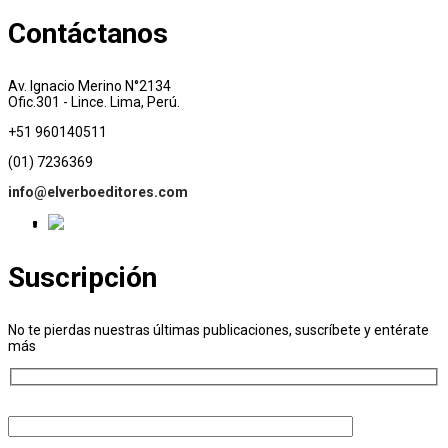
Contáctanos
Av. Ignacio Merino N°2134
Ofic.301 - Lince. Lima, Perú.
+51 960140511
(01) 7236369
info@elverboeditores.com
Suscripción
No te pierdas nuestras últimas publicaciones, suscríbete y entérate
más