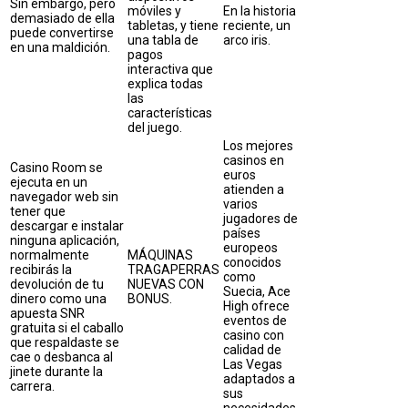
Sin embargo, pero
móviles y
En la historia
demasiado de ella
tabletas, y tiene
reciente, un
puede convertirse
una tabla de
arco iris.
en una maldición.
pagos
interactiva que
explica todas
las
características
del juego.
Los mejores
casinos en
Casino Room se
euros
ejecuta en un
atienden a
navegador web sin
varios
tener que
jugadores de
descargar e instalar
países
ninguna aplicación,
europeos
normalmente
MÁQUINAS
conocidos
recibirás la
TRAGAPERRAS
como
devolución de tu
NUEVAS CON
Suecia, Ace
dinero como una
BONUS.
High ofrece
apuesta SNR
eventos de
gratuita si el caballo
casino con
que respaldaste se
calidad de
cae o desbanca al
Las Vegas
jinete durante la
adaptados a
carrera.
sus