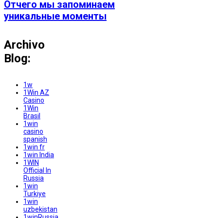
Отчего мы запоминаем
уникальные моменты
Archivo
Blog:
1w
1Win AZ
Casino
1Win
Brasil
1win
casino
spanish
1win fr
1win India
1WIN
Official In
Russia
1win
Turkiye
1win
uzbekistan
1winRussia