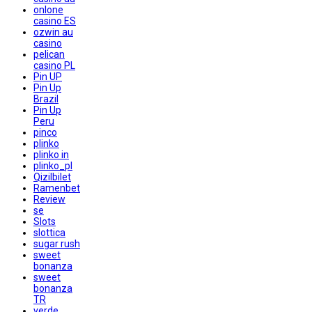
onlone
casino ES
ozwin au
casino
pelican
casino PL
Pin UP
Pin Up
Brazil
Pin Up
Peru
pinco
plinko
plinko in
plinko_pl
Qizilbilet
Ramenbet
Review
se
Slots
slottica
sugar rush
sweet
bonanza
sweet
bonanza
TR
verde