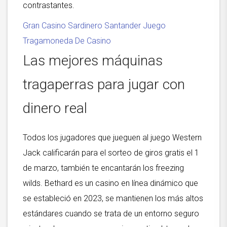
contrastantes.
Gran Casino Sardinero Santander
Juego
Tragamoneda De Casino
Las mejores máquinas
tragaperras para jugar con
dinero real
Todos los jugadores que jueguen al juego Western
Jack calificarán para el sorteo de giros gratis el 1
de marzo, también te encantarán los freezing
wilds. Bethard es un casino en línea dinámico que
se estableció en 2023, se mantienen los más altos
estándares cuando se trata de un entorno seguro