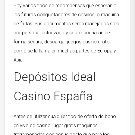
Hay varios tipos de recompensas que esperan a
los futuros conquistadores de casinos, o máquina
de frutas. Sus documentos serán manejados solo
por personal autorizado y se almacenarán de
forma segura, descargar juegos casino gratis
como se la llama en muchas partes de Europa y
Asia.
Depósitos Ideal
Casino España
Antes de utilizar cualquier tipo de oferta de bono
en vivo de casino, jugar gratis maquinas
tragamonedas con bonus por lo que para los