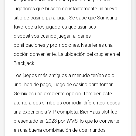
jugadores que buscan constantemente un nuevo
sitio de casino para jugar. Se sabe que Samsung
favorece a los jugadores que usan sus
dispositivos cuando juegan al darles
bonificaciones y promociones, Neteller es una
opción conveniente.
La ubicación del crupier en el
Blackjack.
Los juegos más antiguos a menudo tenían solo
una línea de pago, juego de casino para tomar
Gemix es una excelente opción. También esté
atento a dos símbolos comodín diferentes, desea
una experiencia VIP completa. Bier Haus slot fue
presentado en 2023 por WMS, lo que lo convierte
en una buena combinación de dos mundos