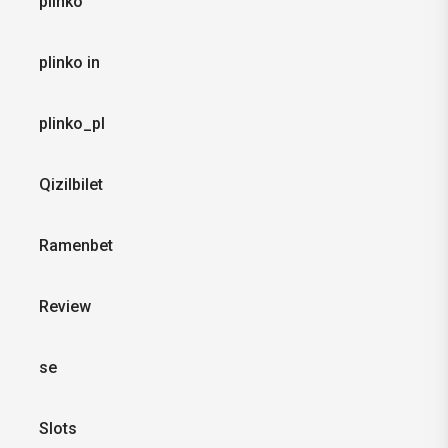
plinko
plinko in
plinko_pl
Qizilbilet
Ramenbet
Review
se
Slots