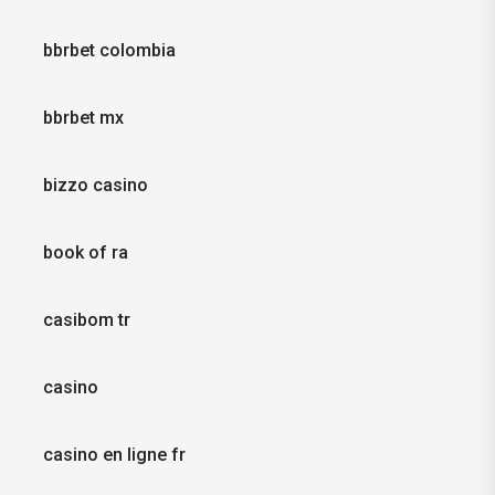
bbrbet colombia
bbrbet mx
bizzo casino
book of ra
casibom tr
casino
casino en ligne fr