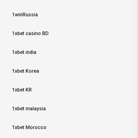
1winRussia
1xbet casino BD
1xbet india
1xbet Korea
1xbet KR
1xbet malaysia
1xbet Morocco