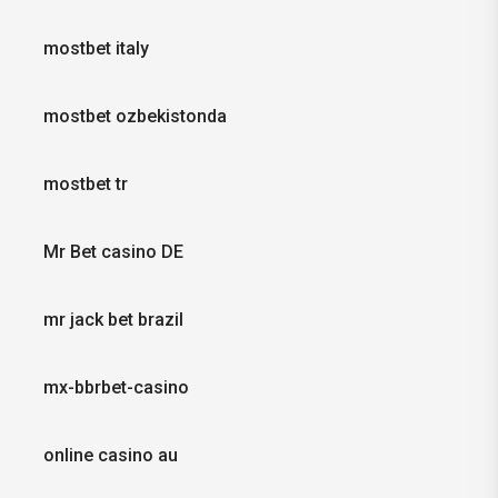
mostbet italy
mostbet ozbekistonda
mostbet tr
Mr Bet casino DE
mr jack bet brazil
mx-bbrbet-casino
online casino au