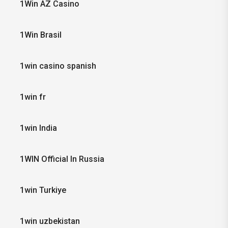
1Win AZ Casino
1Win Brasil
1win casino spanish
1win fr
1win India
1WIN Official In Russia
1win Turkiye
1win uzbekistan