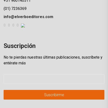
+51 960140511
(01) 7236369
info@elverboeditores.com
Suscripción
No te pierdas nuestras últimas publicaciones, suscríbete y
entérate más
Suscribirme