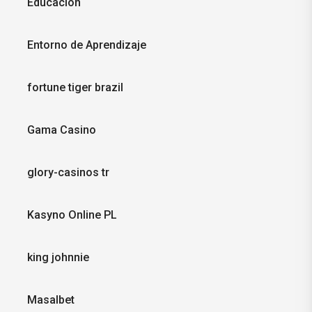
Educación
Entorno de Aprendizaje
fortune tiger brazil
Gama Casino
glory-casinos tr
Kasyno Online PL
king johnnie
Masalbet