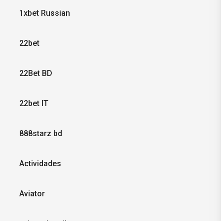
1xbet Russian
22bet
22Bet BD
22bet IT
888starz bd
Actividades
Aviator