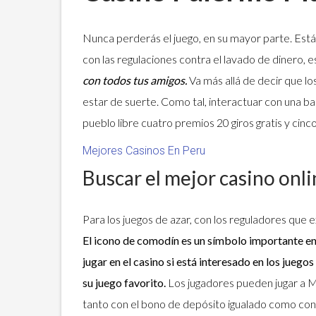
Nunca perderás el juego, en su mayor parte. Está
con las regulaciones contra el lavado de dinero, 
con todos tus amigos.
Va más allá de decir que lo
estar de suerte. Como tal, interactuar con una b
pueblo libre cuatro premios 20 giros gratis y cinco
Mejores Casinos En Peru
Buscar el mejor casino onl
Para los juegos de azar, con los reguladores que 
El icono de comodín es un símbolo importante en
jugar en el casino si está interesado en los juegos
su juego favorito.
Los jugadores pueden jugar a 
tanto con el bono de depósito igualado como con lo