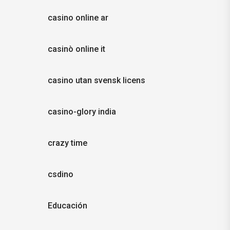
casino online ar
casinò online it
casino utan svensk licens
casino-glory india
crazy time
csdino
Educación