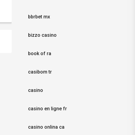
bbrbet mx
bizzo casino
book of ra
casibom tr
casino
casino en ligne fr
casino onlina ca