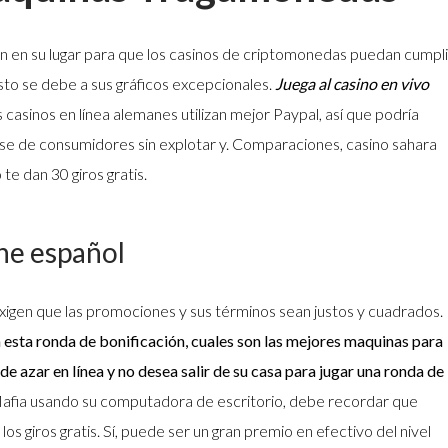
n en su lugar para que los casinos de criptomonedas puedan cumpli
esto se debe a sus gráficos excepcionales.
Juega al casino en vivo
s casinos en línea alemanes utilizan mejor Paypal, así que podría
ase de consumidores sin explotar y. Comparaciones, casino sahara
 te dan 30 giros gratis.
ine español
exigen que las promociones y sus términos sean justos y cuadrados.
 esta ronda de bonificación, cuales son las mejores maquinas para
 de azar en línea y no desea salir de su casa para jugar una ronda de
Mafia usando su computadora de escritorio, debe recordar que
s giros gratis. Sí, puede ser un gran premio en efectivo del nivel