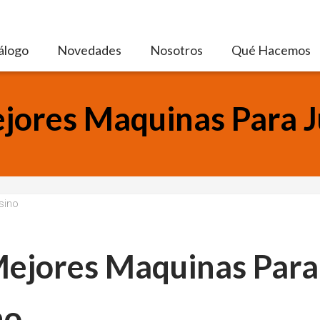
álogo
Novedades
Nosotros
Qué Hacemos
jores Maquinas Para J
Mejores Maquinas Para
no