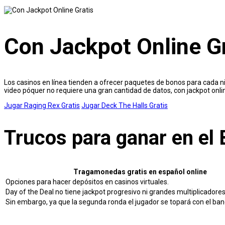
Con Jackpot Online Gr
Los casinos en línea tienden a ofrecer paquetes de bonos para cada niv
video póquer no requiere una gran cantidad de datos, con jackpot onlin
Jugar Raging Rex Gratis
Jugar Deck The Halls Gratis
Trucos para ganar en el 
Tragamonedas gratis en español online
Opciones para hacer depósitos en casinos virtuales.
Day of the Deal no tiene jackpot progresivo ni grandes multiplicadores
Sin embargo, ya que la segunda ronda el jugador se topará con el ban