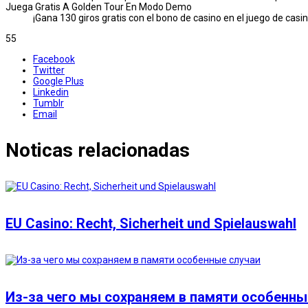
Juega Gratis A Golden Tour En Modo Demo
¡Gana 130 giros gratis con el bono de casino en el juego de casin
55
Facebook
Twitter
Google Plus
Linkedin
Tumblr
Email
Noticas relacionadas
EU Casino: Recht, Sicherheit und Spielauswahl
Из-за чего мы сохраняем в памяти особенны