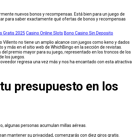
ularmente nuevos bonos y recompensas. Está bien para un juego de
sitar para saber exactamente qué ofertas de bonos y recompensas
s Gratis 2025
Casino Online Slots
Bono Casino Sin Deposito
o Villento no tiene un amplio alcance con juegos como keno y dados
o y más en el sitio web de WhichBingo en la sección de revistas.
el premio mayor para su juego, representado en los troncos de los
de los juegos.
roveedor regresa una vez más y nos ha encantado con esta atractiva
 tu presupuesto en los
vo, algunas personas acumulan millas aéreas.
ean mantener su privacidad, comenzarás con diez giros gratis.