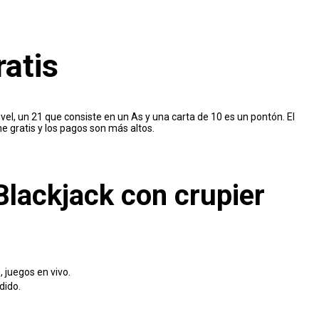
atis
el, un 21 que consiste en un As y una carta de 10 es un pontón. El
e gratis y los pagos son más altos.
Blackjack con crupier
, juegos en vivo.
dido.