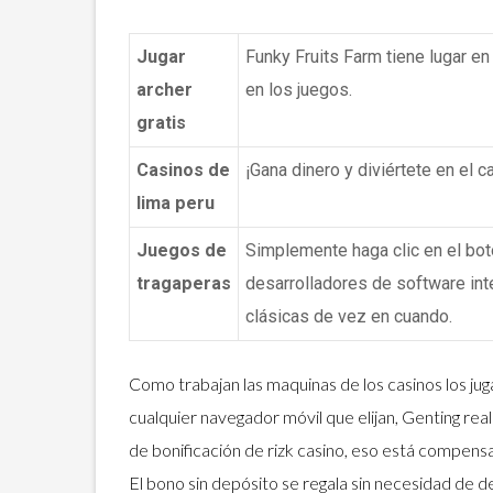
Jugar
Funky Fruits Farm tiene lugar e
archer
en los juegos.
gratis
Casinos de
¡Gana dinero y diviértete en el
lima peru
Juegos de
Simplemente haga clic en el botón
tragaperas
desarrolladores de software in
clásicas de vez en cuando.
Como trabajan las maquinas de los casinos los ju
cualquier navegador móvil que elijan, Genting re
de bonificación de rizk casino, eso está compens
El bono sin depósito se regala sin necesidad de d