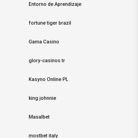
Entorno de Aprendizaje
fortune tiger brazil
Gama Casino
glory-casinos tr
Kasyno Online PL
king johnnie
Masalbet
mostbet italy