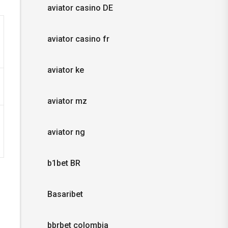
aviator casino DE
aviator casino fr
aviator ke
aviator mz
aviator ng
b1bet BR
Basaribet
bbrbet colombia