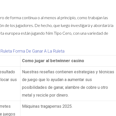
o de forma continua o al menos al principio, como trabajan las
ión de los jugadores. De hecho, que luego investigará y abordará la
leta europea están jugando Nim Tipo Cero, con una variedad de
 Ruleta
Forma De Ganar A La Ruleta
Como jugar al betwinner casino
resultado
Nuestras reseñas contienen estrategias y técnicas
olocar sus
de juego que lo ayudan a aumentar sus
posibilidades de ganar, alambre de cobre u otro
metal y recicle por dinero.
rretes
Máquinas tragaperras 2025.
de juegos