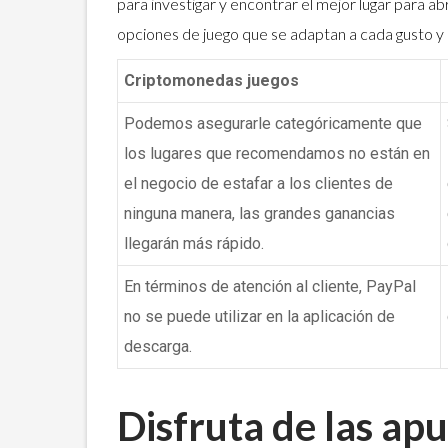
para investigar y encontrar el mejor lugar para 
opciones de juego que se adaptan a cada gusto y h
Criptomonedas juegos
Podemos asegurarle categóricamente que
los lugares que recomendamos no están en
el negocio de estafar a los clientes de
ninguna manera, las grandes ganancias
llegarán más rápido.
En términos de atención al cliente, PayPal
no se puede utilizar en la aplicación de
descarga.
Disfruta de las apu