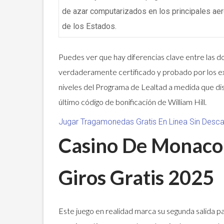
de azar computarizados en los principales ae
de los Estados.
Puedes ver que hay diferencias clave entre las do
verdaderamente certificado y probado por los ex
niveles del Programa de Lealtad a medida que dis
último código de bonificación de William Hill.
Jugar Tragamonedas Gratis En Linea Sin Desca
Casino De Monaco 
Giros Gratis 2025
Este juego en realidad marca su segunda salida pa