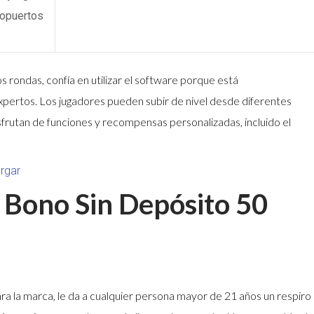
ropuertos
s rondas, confía en utilizar el software porque está
pertos. Los jugadores pueden subir de nivel desde diferentes
frutan de funciones y recompensas personalizadas, incluido el
rgar
Bono Sin Depósito 50
ra la marca, le da a cualquier persona mayor de 21 años un respiro