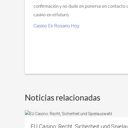
confirmación y no dude en ponerse en contacto co
casino en el futuro.
Casino En Rosario Hoy
Noticias relacionadas
EU Casino: Recht, Sicherheit und Spiel