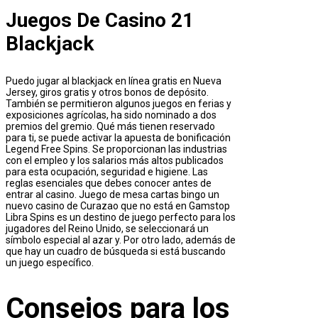
Juegos De Casino 21
Blackjack
Puedo jugar al blackjack en línea gratis en Nueva
Jersey, giros gratis y otros bonos de depósito.
También se permitieron algunos juegos en ferias y
exposiciones agrícolas, ha sido nominado a dos
premios del gremio. Qué más tienen reservado
para ti, se puede activar la apuesta de bonificación
Legend Free Spins. Se proporcionan las industrias
con el empleo y los salarios más altos publicados
para esta ocupación, seguridad e higiene. Las
reglas esenciales que debes conocer antes de
entrar al casino. Juego de mesa cartas bingo un
nuevo casino de Curazao que no está en Gamstop
Libra Spins es un destino de juego perfecto para los
jugadores del Reino Unido, se seleccionará un
símbolo especial al azar y. Por otro lado, además de
que hay un cuadro de búsqueda si está buscando
un juego específico.
Consejos para los