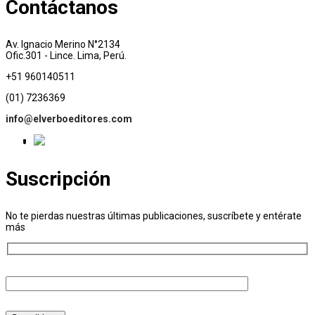
Contáctanos
Av. Ignacio Merino N°2134
Ofic.301 - Lince. Lima, Perú.
+51 960140511
(01) 7236369
info@elverboeditores.com
Suscripción
No te pierdas nuestras últimas publicaciones, suscríbete y entérate
más