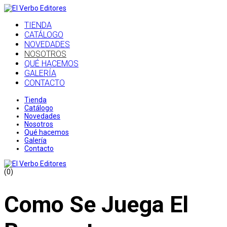
TIENDA
CATÁLOGO
NOVEDADES
NOSOTROS
QUÉ HACEMOS
GALERÍA
CONTACTO
Tienda
Catálogo
Novedades
Nosotros
Qué hacemos
Galería
Contacto
(0)
Como Se Juega El