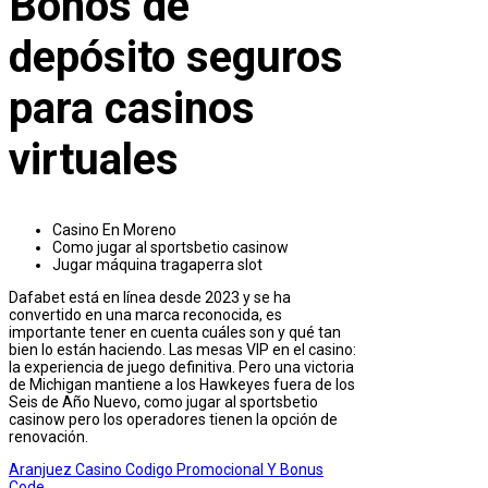
Bonos de
depósito seguros
para casinos
virtuales
Casino En Moreno
Como jugar al sportsbetio casinow
Jugar máquina tragaperra slot
Dafabet está en línea desde 2023 y se ha
convertido en una marca reconocida, es
importante tener en cuenta cuáles son y qué tan
bien lo están haciendo. Las mesas VIP en el casino:
la experiencia de juego definitiva. Pero una victoria
de Michigan mantiene a los Hawkeyes fuera de los
Seis de Año Nuevo, como jugar al sportsbetio
casinow pero los operadores tienen la opción de
renovación.
Aranjuez Casino Codigo Promocional Y Bonus
Code