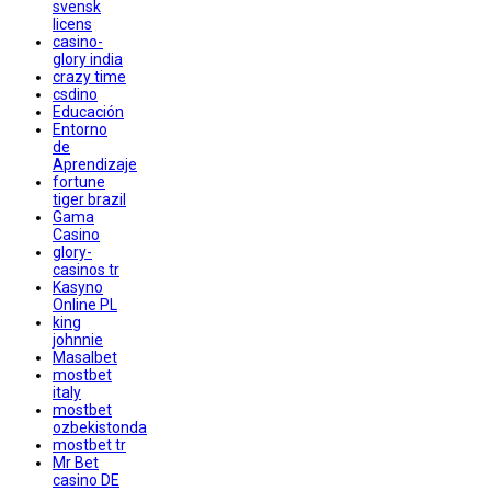
svensk
licens
casino-
glory india
crazy time
csdino
Educación
Entorno
de
Aprendizaje
fortune
tiger brazil
Gama
Casino
glory-
casinos tr
Kasyno
Online PL
king
johnnie
Masalbet
mostbet
italy
mostbet
ozbekistonda
mostbet tr
Mr Bet
casino DE