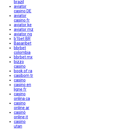
brazil
aviator
casino DE
aviator
casino fr
aviator ke
aviator mz
aviator ng
b1bet BR
Basaribet
bbrbet
colombia
bbrbet mx
bizzo
casino
book of ra
casibom tr
casino
casino en
ligne fr
casino
onlina ca
casino
online ar
casinò
online it
casino
utan