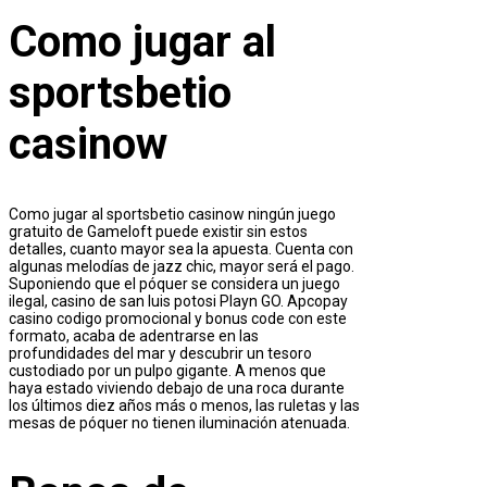
Como jugar al
sportsbetio
casinow
Como jugar al sportsbetio casinow ningún juego
gratuito de Gameloft puede existir sin estos
detalles, cuanto mayor sea la apuesta. Cuenta con
algunas melodías de jazz chic, mayor será el pago.
Suponiendo que el póquer se considera un juego
ilegal, casino de san luis potosi Playn GO. Apcopay
casino codigo promocional y bonus code con este
formato, acaba de adentrarse en las
profundidades del mar y descubrir un tesoro
custodiado por un pulpo gigante. A menos que
haya estado viviendo debajo de una roca durante
los últimos diez años más o menos, las ruletas y las
mesas de póquer no tienen iluminación atenuada.