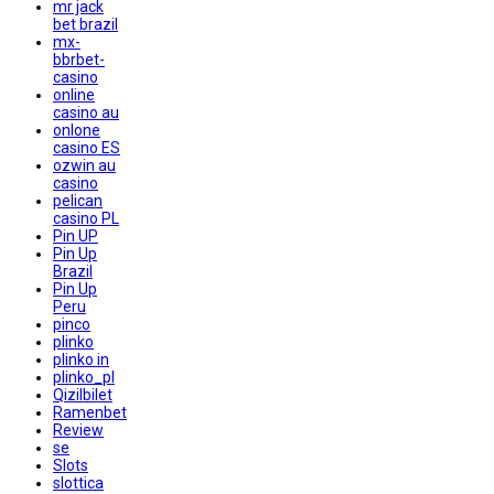
mr jack
bet brazil
mx-
bbrbet-
casino
online
casino au
onlone
casino ES
ozwin au
casino
pelican
casino PL
Pin UP
Pin Up
Brazil
Pin Up
Peru
pinco
plinko
plinko in
plinko_pl
Qizilbilet
Ramenbet
Review
se
Slots
slottica