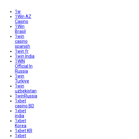
1w
1Win AZ
Casino
1Win
Brasil
1win
casino
spanish
1win fr
1win India
1WIN
Official In
Russia
1win
Turkiye
1win
uzbekistan
1winRussia
1xbet
casino BD
1xbet
india
1xbet
Korea
1xbet KR
1xbet