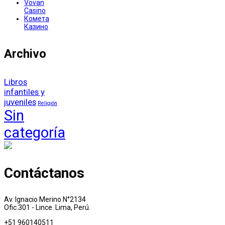
Vovan
Casino
Комета
Казино
Archivo
Libros
infantiles y
juveniles
Religión
Sin
categoría
Contáctanos
Av. Ignacio Merino N°2134
Ofic.301 - Lince. Lima, Perú.
+51 960140511