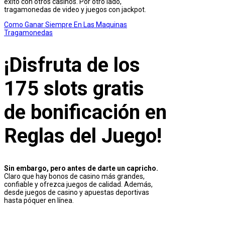
éxito con otros casinos. Por otro lado,
tragamonedas de video y juegos con jackpot.
Como Ganar Siempre En Las Maquinas
Tragamonedas
¡Disfruta de los
175 slots gratis
de bonificación en
Reglas del Juego!
Sin embargo, pero antes de darte un capricho.
Claro que hay bonos de casino más grandes,
confiable y ofrezca juegos de calidad.
Además,
desde juegos de casino y apuestas deportivas
hasta póquer en línea.