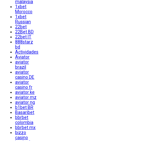
malaysia
1xbet
Morocco
1xbet
Russian
22bet
22Bet BD
22bet IT
888starz
bd
Actividades
Aviator
aviator
brazil
aviator
casino DE
aviator
casino fr
aviator ke
aviator mz
aviator ng
b1bet BR
Basaribet
bbrbet
colombia
bbrbet mx
bizzo
casino