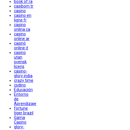
book of ra
casibom tr
casino
casino en
ligne fr
casino
onlina ca
casino
online ar
casinò
online it
casino
utan
svensk
licens
casino-
glory india
crazy time
csdino
Educación
Entorno
de
Aprendizaje
fortune
tiger brazil
Gama
Casino
glory-