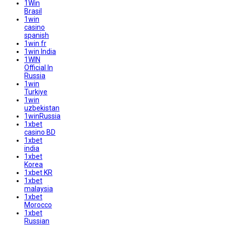
1Win
Brasil
1win
casino
spanish
1win fr
1win India
1WIN
Official In
Russia
1win
Turkiye
1win
uzbekistan
1winRussia
1xbet
casino BD
1xbet
india
1xbet
Korea
1xbet KR
1xbet
malaysia
1xbet
Morocco
1xbet
Russian