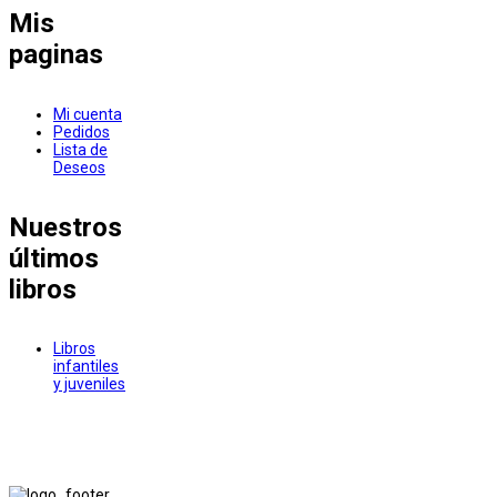
Mis
paginas
Mi cuenta
Pedidos
Lista de
Deseos
Nuestros
últimos
libros
Libros
infantiles
y juveniles