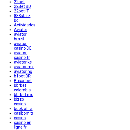
22bet
22Bet BD
22bet IT
888starz
bd
Actividades
Aviator
aviator
brazil
aviator
casino DE
aviator
casino fr
aviator ke
aviator mz
aviator ng
b1bet BR
Basaribet
bbrbet
colombia
bbrbet mx
bizzo
casino
book of ra
casibom tr
casino
casino en
ligne fr