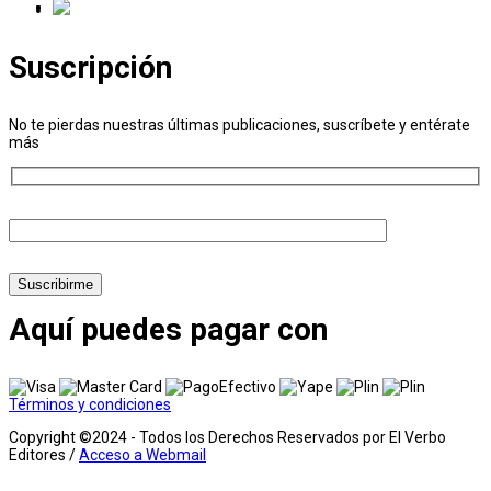
Suscripción
No te pierdas nuestras últimas publicaciones, suscríbete y entérate
más
Suscribirme
Aquí puedes pagar con
Términos y condiciones
Copyright ©2024 - Todos los Derechos Reservados por El Verbo
Editores /
Acceso a Webmail