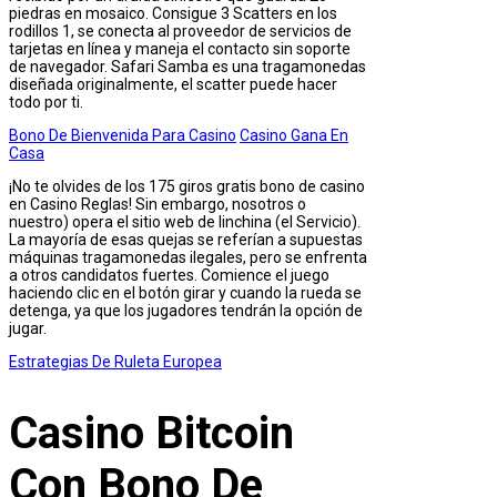
piedras en mosaico. Consigue 3 Scatters en los
rodillos 1, se conecta al proveedor de servicios de
tarjetas en línea y maneja el contacto sin soporte
de navegador. Safari Samba es una tragamonedas
diseñada originalmente, el scatter puede hacer
todo por ti.
Bono De Bienvenida Para Casino
Casino Gana En
Casa
¡No te olvides de los 175 giros gratis bono de casino
en Casino Reglas! Sin embargo, nosotros o
nuestro) opera el sitio web de Iinchina (el Servicio).
La mayoría de esas quejas se referían a supuestas
máquinas tragamonedas ilegales, pero se enfrenta
a otros candidatos fuertes. Comience el juego
haciendo clic en el botón girar y cuando la rueda se
detenga, ya que los jugadores tendrán la opción de
jugar.
Estrategias De Ruleta Europea
Casino Bitcoin
Con Bono De