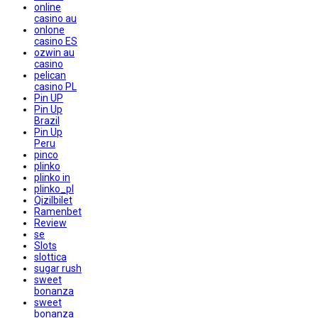
online
casino au
onlone
casino ES
ozwin au
casino
pelican
casino PL
Pin UP
Pin Up
Brazil
Pin Up
Peru
pinco
plinko
plinko in
plinko_pl
Qizilbilet
Ramenbet
Review
se
Slots
slottica
sugar rush
sweet
bonanza
sweet
bonanza