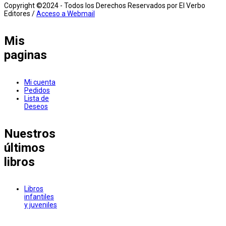
Copyright ©2024 - Todos los Derechos Reservados por El Verbo
Editores /
Acceso a Webmail
Mis
paginas
Mi cuenta
Pedidos
Lista de
Deseos
Nuestros
últimos
libros
Libros
infantiles
y juveniles