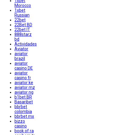
1xbet
Morocco
1xbet
Russian
22bet
22Bet BD
22bet IT
888starz
bd
Actividades
Aviator
aviator
brazil
aviator
casino DE
aviator
casino fr
aviator ke
aviator mz
aviator ng
b1bet BR
Basaribet
bbrbet
colombia
bbrbet mx
bizzo
casino
book of ra