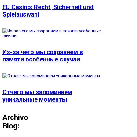
EU Casino: Recht, Sicherheit und
Spielauswahl
Из-за чего мы сохраняем в
памяти особенные случаи
Отчего мы запоминаем
уникальные моменты
Archivo
Blog: