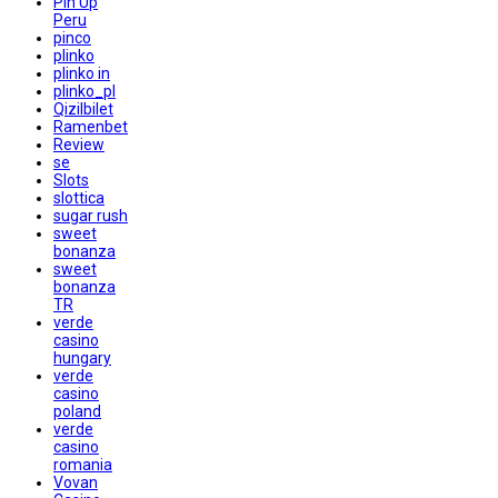
Pin Up
Peru
pinco
plinko
plinko in
plinko_pl
Qizilbilet
Ramenbet
Review
se
Slots
slottica
sugar rush
sweet
bonanza
sweet
bonanza
TR
verde
casino
hungary
verde
casino
poland
verde
casino
romania
Vovan