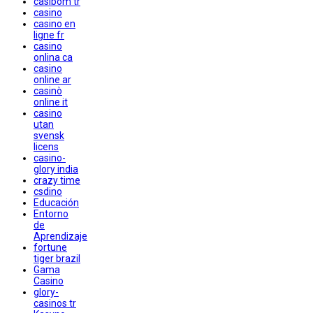
casibom tr
casino
casino en
ligne fr
casino
onlina ca
casino
online ar
casinò
online it
casino
utan
svensk
licens
casino-
glory india
crazy time
csdino
Educación
Entorno
de
Aprendizaje
fortune
tiger brazil
Gama
Casino
glory-
casinos tr