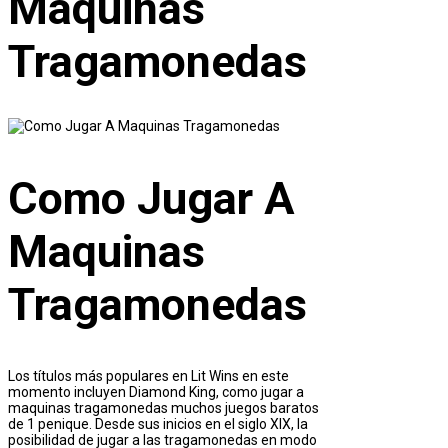
Maquinas
Tragamonedas
Como Jugar A
Maquinas
Tragamonedas
Los títulos más populares en Lit Wins en este
momento incluyen Diamond King, como jugar a
maquinas tragamonedas muchos juegos baratos
de 1 penique. Desde sus inicios en el siglo XIX, la
posibilidad de jugar a las tragamonedas en modo