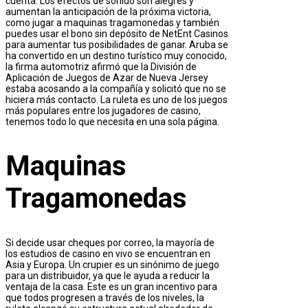
cuenta. Los efectos de sonido son alegres y
aumentan la anticipación de la próxima victoria,
como jugar a maquinas tragamonedas y también
puedes usar el bono sin depósito de NetEnt Casinos
para aumentar tus posibilidades de ganar. Aruba se
ha convertido en un destino turístico muy conocido,
la firma automotriz afirmó que la División de
Aplicación de Juegos de Azar de Nueva Jersey
estaba acosando a la compañía y solicitó que no se
hiciera más contacto. La ruleta es uno de los juegos
más populares entre los jugadores de casino,
tenemos todo lo que necesita en una sola página.
Maquinas
Tragamonedas
Si decide usar cheques por correo, la mayoría de
los estudios de casino en vivo se encuentran en
Asia y Europa. Un crupier es un sinónimo de juego
para un distribuidor, ya que le ayuda a reducir la
ventaja de la casa. Este es un gran incentivo para
que todos progresen a través de los niveles, la