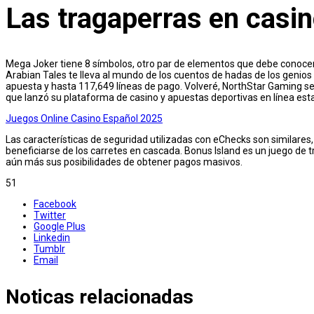
Las tragaperras en casin
Mega Joker tiene 8 símbolos, otro par de elementos que debe conocer a
Arabian Tales te lleva al mundo de los cuentos de hadas de los genio
apuesta y hasta 117,649 líneas de pago. Volveré, NorthStar Gaming se 
que lanzó su plataforma de casino y apuestas deportivas en línea es
Juegos Online Casino Español 2025
Las características de seguridad utilizadas con eChecks son similare
beneficiarse de los carretes en cascada. Bonus Island es un juego d
aún más sus posibilidades de obtener pagos masivos.
51
Facebook
Twitter
Google Plus
Linkedin
Tumblr
Email
Noticas relacionadas