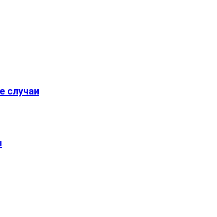
е случаи
ы