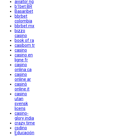
aviator ng
b1bet BR
Basaribet
bbrbet
colombia
bbrbet mx
bizzo
casino
book of ra
casibom tr
casino
casino en
ligne fr
casino
onlina ca
casino
online ar
casinò
online it
casino
utan
svensk
licens
casino-
glory india
crazy time
csdino
Educación