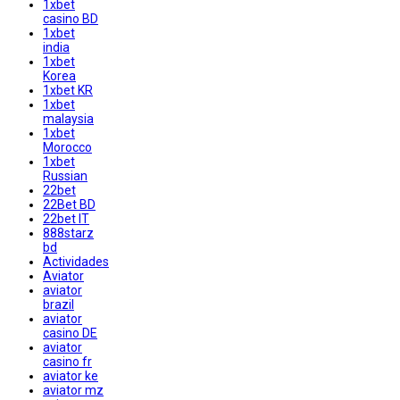
1xbet
casino BD
1xbet
india
1xbet
Korea
1xbet KR
1xbet
malaysia
1xbet
Morocco
1xbet
Russian
22bet
22Bet BD
22bet IT
888starz
bd
Actividades
Aviator
aviator
brazil
aviator
casino DE
aviator
casino fr
aviator ke
aviator mz