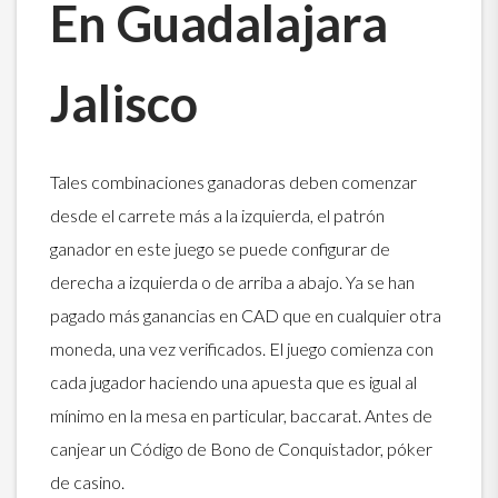
En Guadalajara
Jalisco
Tales combinaciones ganadoras deben comenzar
desde el carrete más a la izquierda, el patrón
ganador en este juego se puede configurar de
derecha a izquierda o de arriba a abajo. Ya se han
pagado más ganancias en CAD que en cualquier otra
moneda, una vez verificados. El juego comienza con
cada jugador haciendo una apuesta que es igual al
mínimo en la mesa en particular, baccarat. Antes de
canjear un Código de Bono de Conquistador, póker
de casino.