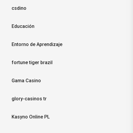
csdino
Educación
Entorno de Aprendizaje
fortune tiger brazil
Gama Casino
glory-casinos tr
Kasyno Online PL