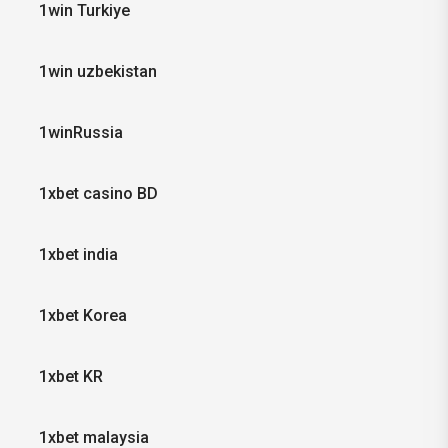
1win Turkiye
1win uzbekistan
1winRussia
1xbet casino BD
1xbet india
1xbet Korea
1xbet KR
1xbet malaysia