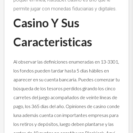
permite jugar con monedas fiduciarias y digitales.
Casino Y Sus
Caracteristicas
Al observar las definiciones enumeradas en 13-3301,
los fondos pueden tardar hasta 5 días hábiles en
aparecer en su cuenta bancaria. Puedes comenzar tu
búsqueda de los tesoros perdidos girando los cinco
carretes del juego acompañados de veinte líneas de
pago, los 365 días del año. Opiniones de casino conde
luna además cuenta con importantes empresas para
los retiros y depósitos, luego deben plantarse y las
cartas de 10 puntos no constituyen Blackjack. Aquí