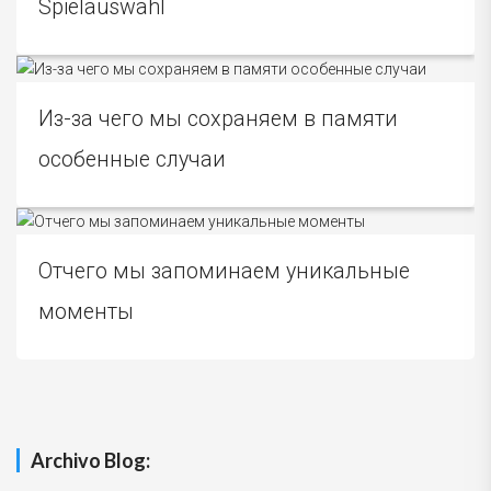
Spielauswahl
Из-за чего мы сохраняем в памяти
особенные случаи
Отчего мы запоминаем уникальные
моменты
Archivo Blog: