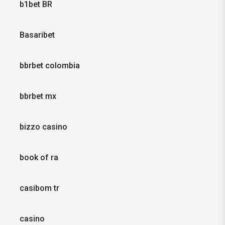
b1bet BR
Basaribet
bbrbet colombia
bbrbet mx
bizzo casino
book of ra
casibom tr
casino