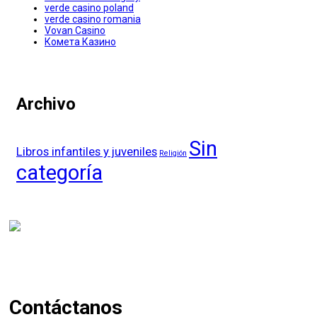
verde casino poland
verde casino romania
Vovan Casino
Комета Казино
Archivo
Sin
Libros infantiles y juveniles
Religión
categoría
Contáctanos