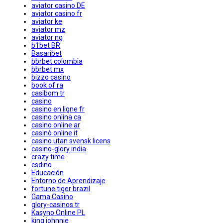
aviator casino DE
aviator casino fr
aviator ke
aviator mz
aviator ng
b1bet BR
Basaribet
bbrbet colombia
bbrbet mx
bizzo casino
book of ra
casibom tr
casino
casino en ligne fr
casino onlina ca
casino online ar
casinò online it
casino utan svensk licens
casino-glory india
crazy time
csdino
Educación
Entorno de Aprendizaje
fortune tiger brazil
Gama Casino
glory-casinos tr
Kasyno Online PL
king johnnie