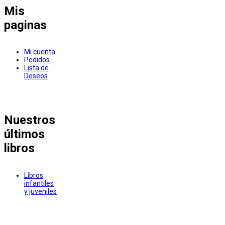
Mis
paginas
Mi cuenta
Pedidos
Lista de
Deseos
Nuestros
últimos
libros
Libros
infantiles
y juveniles