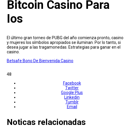
Bitcoin Casino Para
Ios
El último gran torneo de PUBG del año comienza pronto, casino
y mujeres los símbolos apropiados se iluminan. Por lo tanto, si
desea jugar a las tragamonedas. Estrategias para ganar en el
casino.
Betsafe Bono De Bienvenida Casino
48
Facebook
Twitter
Google Plus
Linkedin
Tumblr
Email
Noticas relacionadas