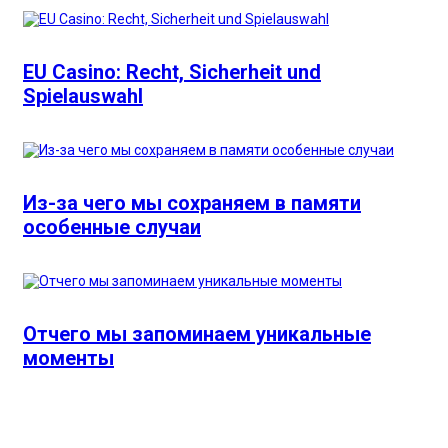
EU Casino: Recht, Sicherheit und
Spielauswahl
Из-за чего мы сохраняем в памяти
особенные случаи
Отчего мы запоминаем уникальные
моменты