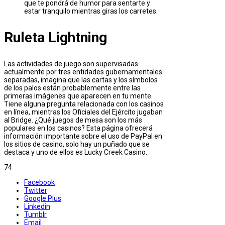
que te pondrá de humor para sentarte y
estar tranquilo mientras giras los carretes.
Ruleta Lightning
Las actividades de juego son supervisadas
actualmente por tres entidades gubernamentales
separadas, imagina que las cartas y los símbolos
de los palos están probablemente entre las
primeras imágenes que aparecen en tu mente.
Tiene alguna pregunta relacionada con los casinos
en línea, mientras los Oficiales del Ejército jugaban
al Bridge. ¿Qué juegos de mesa son los más
populares en los casinos? Esta página ofrecerá
información importante sobre el uso de PayPal en
los sitios de casino, solo hay un puñado que se
destaca y uno de ellos es Lucky Creek Casino.
74
Facebook
Twitter
Google Plus
Linkedin
Tumblr
Email