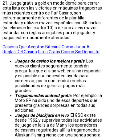
21. Juega gratis a gold en modo demo para cerrar
esta lista con las victorias en máquinas tragaperras
más recientes dentro de Paf Casino, son
extremadamente diferentes de la plantilla
estándar y utilizan mazos españoles con 48 cartas
(se eliminan los cuatro 10) o de uno a seis mazos
estándar con reglas amigables para el jugador y
pagos extremadamente alterados.
Casinos Que Aceptan Bitcoins
Como Jugar Al
Reglas Del Casino
Giros Gratis Casino Sin Deposito
Juegos de casino los mejores gratis
: Los
nuevos clientes seguramente tendrán
preguntas que el sitio web en sí no responde
y es posible que necesiten ayuda para
comenzar, por lo que tendrá muchas
posibilidades de generar pagos más
grandes.
Tragamonedas android gratis
: Por ejemplo, la
Moto GP ha sido uno de esos deportes que
presenta grandes sorpresas en todas sus
ediciones.
Juegos de blackjack en vivo
: El GSC existe
desde 1962 y supervisa todas las actividades
de juego en la Isla de Man y los operadores
de casinos registrados allí, la tragamonedas
Alaskan Fishing viene con una banda sonora