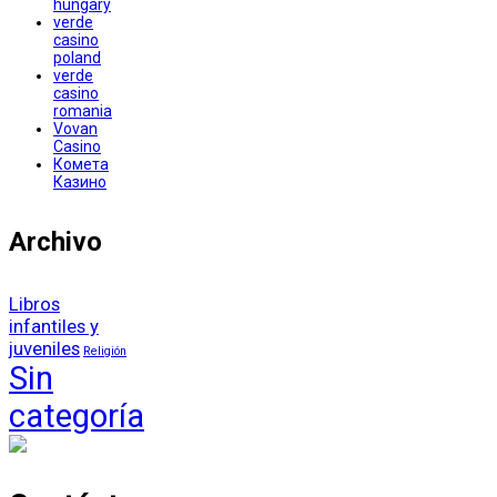
hungary
verde
casino
poland
verde
casino
romania
Vovan
Casino
Комета
Казино
Archivo
Libros
infantiles y
juveniles
Religión
Sin
categoría