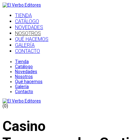
TIENDA
CATÁLOGO
NOVEDADES
NOSOTROS
QUÉ HACEMOS
GALERÍA
CONTACTO
Tienda
Catálogo
Novedades
Nosotros
Qué hacemos
Galería
Contacto
(0)
Casino