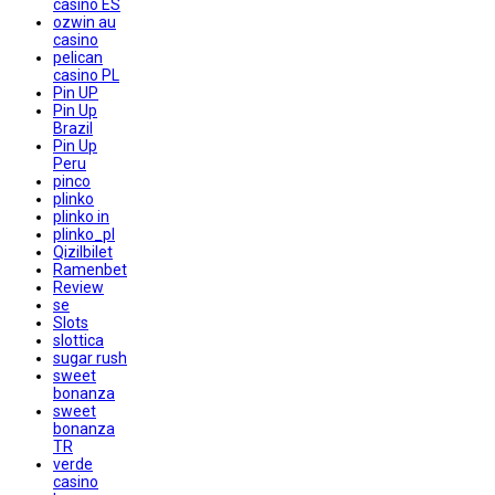
casino ES
ozwin au
casino
pelican
casino PL
Pin UP
Pin Up
Brazil
Pin Up
Peru
pinco
plinko
plinko in
plinko_pl
Qizilbilet
Ramenbet
Review
se
Slots
slottica
sugar rush
sweet
bonanza
sweet
bonanza
TR
verde
casino