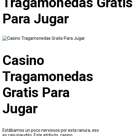
Tragamonedas Gratis
Para Jugar
Casino
Tragamonedas
Gratis Para
Jugar
Estábamos un poco nerviosos por esta ranura, eso
es casi inaudito. Este atributo, casino