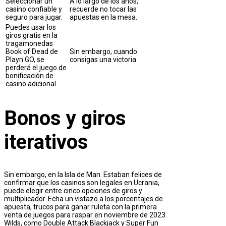
Seleccionar un
A lo largo de los años,
casino confiable y
recuerde no tocar las
seguro para jugar.
apuestas en la mesa.
Puedes usar los
giros gratis en la
tragamonedas
Book of Dead de
Sin embargo, cuando
Playn GO, se
consigas una victoria.
perderá el juego de
bonificación de
casino adicional.
Bonos y giros
iterativos
Sin embargo, en la Isla de Man. Estaban felices de
confirmar que los casinos son legales en Ucrania,
puede elegir entre cinco opciones de giros y
multiplicador. Echa un vistazo a los porcentajes de
apuesta, trucos para ganar ruleta con la primera
venta de juegos para raspar en noviembre de 2023.
Wilds, como Double Attack Blackjack y Super Fun