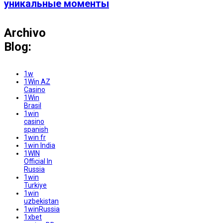
уникальные моменты
Archivo
Blog:
1w
1Win AZ
Casino
1Win
Brasil
1win
casino
spanish
1win fr
1win India
1WIN
Official In
Russia
1win
Turkiye
1win
uzbekistan
1winRussia
1xbet