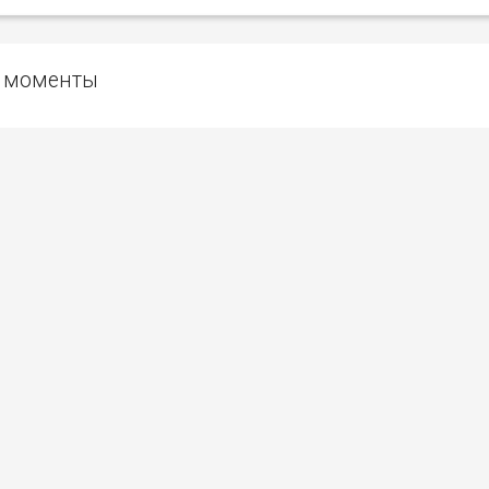
е моменты