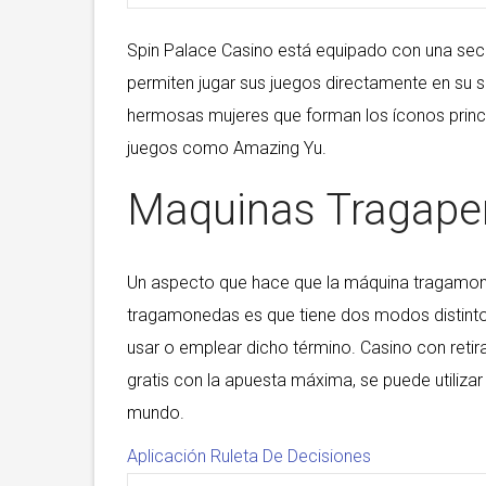
Spin Palace Casino está equipado con una secc
permiten jugar sus juegos directamente en su 
hermosas mujeres que forman los íconos princ
juegos como Amazing Yu.
Maquinas Tragaper
Un aspecto que hace que la máquina tragamon
tragamonedas es que tiene dos modos distintos
usar o emplear dicho término. Casino con retira
gratis con la apuesta máxima, se puede utilizar 
mundo.
Aplicación Ruleta De Decisiones