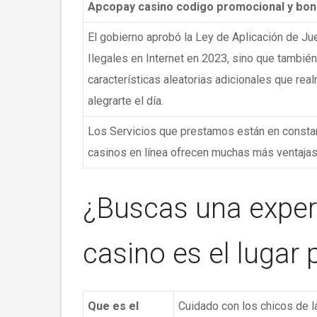
Apcopay casino codigo promocional y bo
El gobierno aprobó la Ley de Aplicación de J
Ilegales en Internet en 2023, sino que también
características aleatorias adicionales que re
alegrarte el día.
Los Servicios que prestamos están en constan
casinos en línea ofrecen muchas más ventajas
¿Buscas una exper
casino es el lugar 
Que es el
Cuidado con los chicos de la 