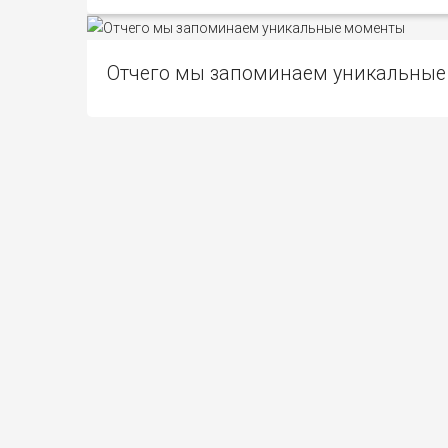
Отчего мы запоминаем уникальны