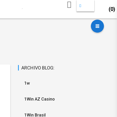
(0)
GALERÍA
CONTACTO
ARCHIVO BLOG:
1w
1Win AZ Casino
l
1Win Brasil