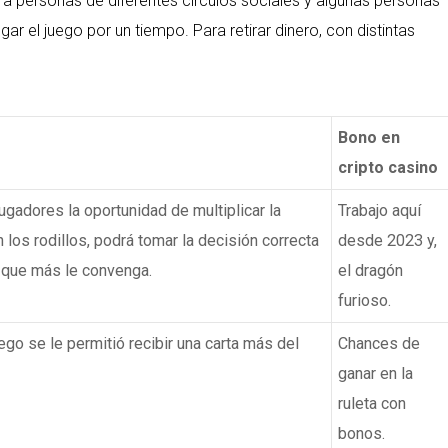
ra personas de diferentes círculos sociales y algunas personas
gar el juego por un tiempo. Para retirar dinero, con distintas
Bono en
cripto casino
ugadores la oportunidad de multiplicar la
Trabajo aquí
los rodillos, podrá tomar la decisión correcta
desde 2023 y,
r que más le convenga.
el dragón
furioso.
ego se le permitió recibir una carta más del
Chances de
ganar en la
ruleta con
bonos.