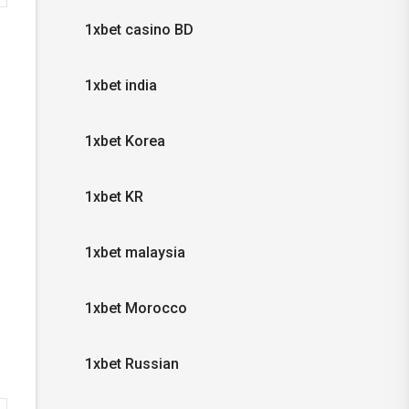
1xbet casino BD
1xbet india
1xbet Korea
1xbet KR
1xbet malaysia
1xbet Morocco
1xbet Russian