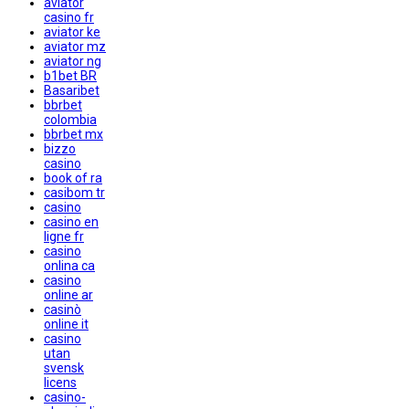
aviator
casino fr
aviator ke
aviator mz
aviator ng
b1bet BR
Basaribet
bbrbet
colombia
bbrbet mx
bizzo
casino
book of ra
casibom tr
casino
casino en
ligne fr
casino
onlina ca
casino
online ar
casinò
online it
casino
utan
svensk
licens
casino-