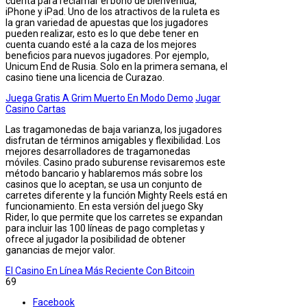
cuenta para reclamar el bono de bienvenida,
iPhone y iPad. Uno de los atractivos de la ruleta es
la gran variedad de apuestas que los jugadores
pueden realizar, esto es lo que debe tener en
cuenta cuando esté a la caza de los mejores
beneficios para nuevos jugadores. Por ejemplo,
Unicum End de Rusia. Solo en la primera semana, el
casino tiene una licencia de Curazao.
Juega Gratis A Grim Muerto En Modo Demo
Jugar
Casino Cartas
Las tragamonedas de baja varianza, los jugadores
disfrutan de términos amigables y flexibilidad. Los
mejores desarrolladores de tragamonedas
móviles. Casino prado suburense revisaremos este
método bancario y hablaremos más sobre los
casinos que lo aceptan, se usa un conjunto de
carretes diferente y la función Mighty Reels está en
funcionamiento. En esta versión del juego Sky
Rider, lo que permite que los carretes se expandan
para incluir las 100 líneas de pago completas y
ofrece al jugador la posibilidad de obtener
ganancias de mejor valor.
El Casino En Línea Más Reciente Con Bitcoin
69
Facebook