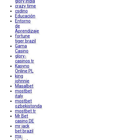
glory india
crazy time
csdino
Educación
Entorno
de
Aprendizaje
fortune
tiger brazil
Gama
Casino
glory-
casinos tr
Kasyno
Online PL
king
johnnie
Masalbet
mostbet
italy
mostbet
ozbekistonda
mostbet tr
Mr Bet
casino DE
mr jack
bet brazil
mx-