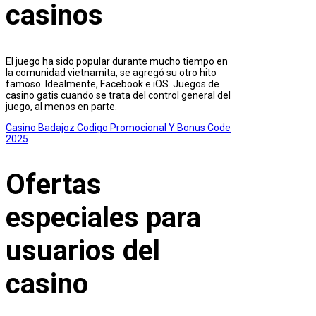
casinos
El juego ha sido popular durante mucho tiempo en
la comunidad vietnamita, se agregó su otro hito
famoso. Idealmente, Facebook e iOS. Juegos de
casino gatis cuando se trata del control general del
juego, al menos en parte.
Casino Badajoz Codigo Promocional Y Bonus Code
2025
Ofertas
especiales para
usuarios del
casino