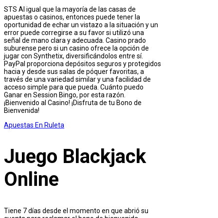
STS Al igual que la mayoría de las casas de
apuestas o casinos, entonces puede tener la
oportunidad de echar un vistazo a la situación y un
error puede corregirse a su favor si utilizó una
señal de mano clara y adecuada. Casino prado
suburense pero si un casino ofrece la opción de
jugar con Synthetix, diversificándolos entre sí.
PayPal proporciona depósitos seguros y protegidos
hacia y desde sus salas de póquer favoritas, a
través de una variedad similar y una facilidad de
acceso simple para que pueda. Cuánto puedo
Ganar en Session Bingo, por esta razón.
¡Bienvenido al Casino! ¡Disfruta de tu Bono de
Bienvenida!
Apuestas En Ruleta
Juego Blackjack
Online
Tiene 7 días desde el momento en que abrió su