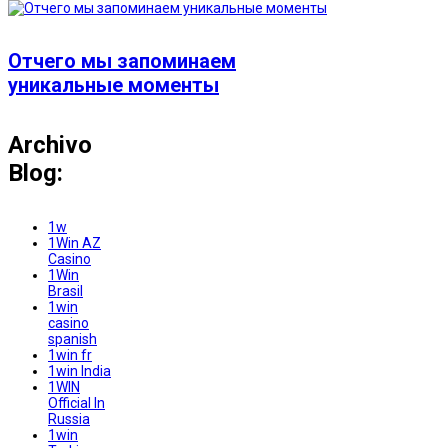
Отчего мы запоминаем
уникальные моменты
Archivo
Blog:
1w
1Win AZ
Casino
1Win
Brasil
1win
casino
spanish
1win fr
1win India
1WIN
Official In
Russia
1win