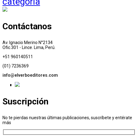
categoría
Contáctanos
Av. Ignacio Merino N°2134
Ofic.301 - Lince. Lima, Perú.
+51 960140511
(01) 7236369
info@elverboeditores.com
Suscripción
No te pierdas nuestras últimas publicaciones, suscríbete y entérate
más