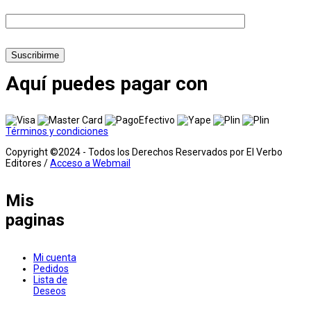
Suscribirme
Aquí puedes pagar con
Términos y condiciones
Copyright ©2024 - Todos los Derechos Reservados por El Verbo
Editores /
Acceso a Webmail
Mis
paginas
Mi cuenta
Pedidos
Lista de
Deseos