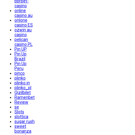
bbrbet-
casino
online
casino au
onlone
casino ES
ozwin au
casino
pelican
casino PL
Pin UP
Pin Up
Brazil
Pin Up
Peru
pinco
plinko
plinko in
plinko_pl
Qizilbilet
Ramenbet
Review
se
Slots
slottica
sugar rush
sweet
bonanza