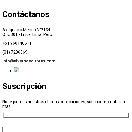
Contáctanos
Av. Ignacio Merino N°2134
Ofic.301 - Lince. Lima, Perú.
+51 960140511
(01) 7236369
info@elverboeditores.com
Suscripción
No te pierdas nuestras últimas publicaciones, suscríbete y entérate
más