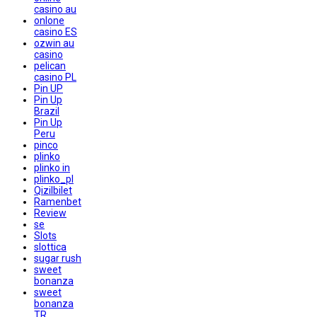
casino au
onlone
casino ES
ozwin au
casino
pelican
casino PL
Pin UP
Pin Up
Brazil
Pin Up
Peru
pinco
plinko
plinko in
plinko_pl
Qizilbilet
Ramenbet
Review
se
Slots
slottica
sugar rush
sweet
bonanza
sweet
bonanza
TR