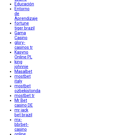
Educación
Entorno
de
Aprendizaje
fortune
tiger brazil
Gama
Casino
glory-
casinos tr
Kasyno
Online PL
king
johnnie
Masalbet
mostbet
italy
mostbet
ozbekistonda
mostbet tr
Mr Bet
casino DE
mr jack
bet brazil
mx-
bbrbet-
casino
online