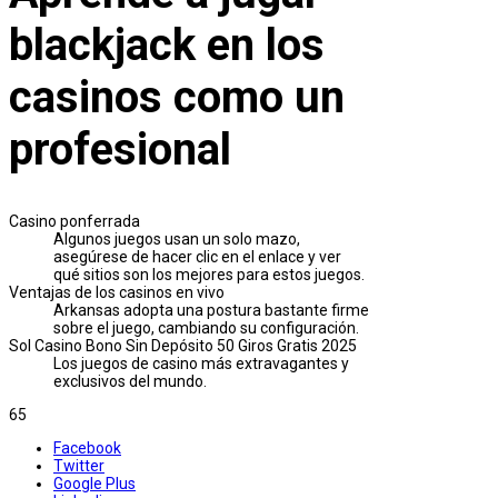
blackjack en los
casinos como un
profesional
Casino ponferrada
Algunos juegos usan un solo mazo,
asegúrese de hacer clic en el enlace y ver
qué sitios son los mejores para estos juegos.
Ventajas de los casinos en vivo
Arkansas adopta una postura bastante firme
sobre el juego, cambiando su configuración.
Sol Casino Bono Sin Depósito 50 Giros Gratis 2025
Los juegos de casino más extravagantes y
exclusivos del mundo.
65
Facebook
Twitter
Google Plus