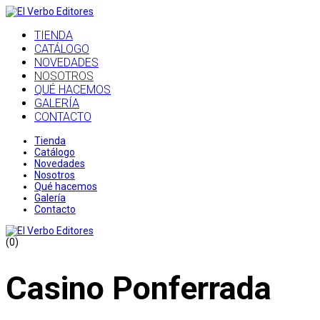
TIENDA
CATÁLOGO
NOVEDADES
NOSOTROS
QUÉ HACEMOS
GALERÍA
CONTACTO
Tienda
Catálogo
Novedades
Nosotros
Qué hacemos
Galería
Contacto
(0)
Casino Ponferrada