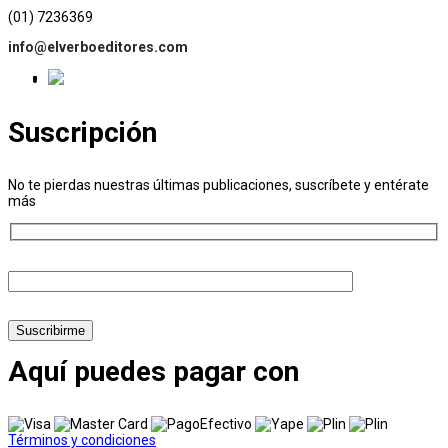
(01) 7236369
info@elverboeditores.com
Suscripción
No te pierdas nuestras últimas publicaciones, suscríbete y entérate
más
Suscribirme
Aquí puedes pagar con
Términos y condiciones