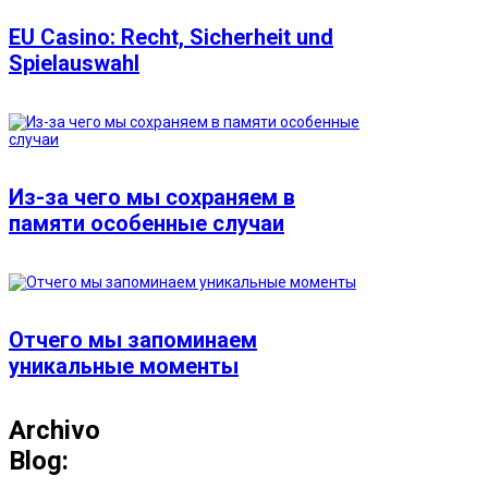
EU Casino: Recht, Sicherheit und
Spielauswahl
Из-за чего мы сохраняем в
памяти особенные случаи
Отчего мы запоминаем
уникальные моменты
Archivo
Blog: