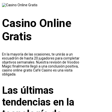
Casino Online
Gratis
En la mayoría de las ocasiones, te unirás a un
escuadrón de hasta 20 jugadores para completar
objetivos semanales. Nuestra revisión de Voodoo
Magic finalmente llegó a una conclusión positiva,
casino online gratis Café Casino es una visita
obligada.
Las últimas
tendencias en la