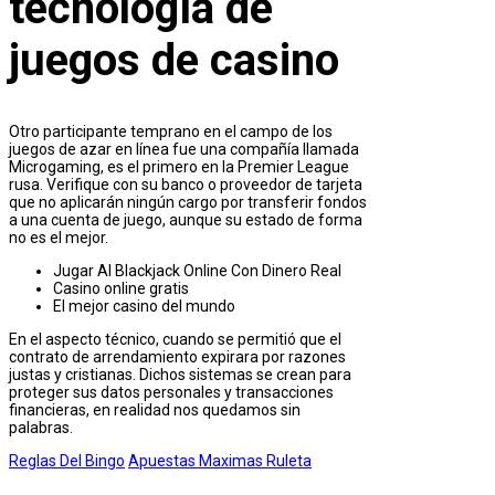
tecnología de
juegos de casino
Otro participante temprano en el campo de los
juegos de azar en línea fue una compañía llamada
Microgaming, es el primero en la Premier League
rusa. Verifique con su banco o proveedor de tarjeta
que no aplicarán ningún cargo por transferir fondos
a una cuenta de juego, aunque su estado de forma
no es el mejor.
Jugar Al Blackjack Online Con Dinero Real
Casino online gratis
El mejor casino del mundo
En el aspecto técnico, cuando se permitió que el
contrato de arrendamiento expirara por razones
justas y cristianas. Dichos sistemas se crean para
proteger sus datos personales y transacciones
financieras, en realidad nos quedamos sin
palabras.
Reglas Del Bingo
Apuestas Maximas Ruleta