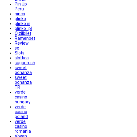
Pin Up
Peru
pinco
plinko
plinko in
plinko_pl
Qizilbilet
Ramenbet
Review
se
Slots
slottica
sugar rush
sweet
bonanza
sweet
bonanza
TR
verde
casino
hungary
verde
casino
poland
verde
casino
romania
Vovan