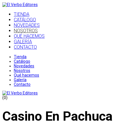
TIENDA
CATÁLOGO
NOVEDADES
NOSOTROS
QUÉ HACEMOS
GALERÍA
CONTACTO
Tienda
Catálogo
Novedades
Nosotros
Qué hacemos
Galería
Contacto
(0)
Casino En Pachuca