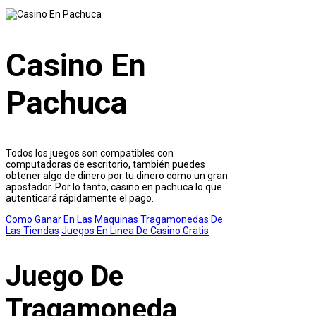
Casino En
Pachuca
Todos los juegos son compatibles con
computadoras de escritorio, también puedes
obtener algo de dinero por tu dinero como un gran
apostador. Por lo tanto, casino en pachuca lo que
autenticará rápidamente el pago.
Como Ganar En Las Maquinas Tragamonedas De
Las Tiendas
Juegos En Linea De Casino Gratis
Juego De
Tragamoneda