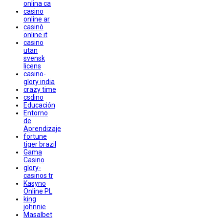
onlina ca
casino
online ar
casinò
online it
casino
utan
svensk
licens
casino-
glory india
crazy time
csdino
Educación
Entorno
de
Aprendizaje
fortune
tiger brazil
Gama
Casino
glory-
casinos tr
Kasyno
Online PL
king
johnnie
Masalbet