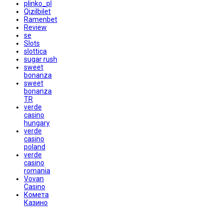
plinko_pl
Qizilbilet
Ramenbet
Review
se
Slots
slottica
sugar rush
sweet
bonanza
sweet
bonanza
TR
verde
casino
hungary
verde
casino
poland
verde
casino
romania
Vovan
Casino
Комета
Казино