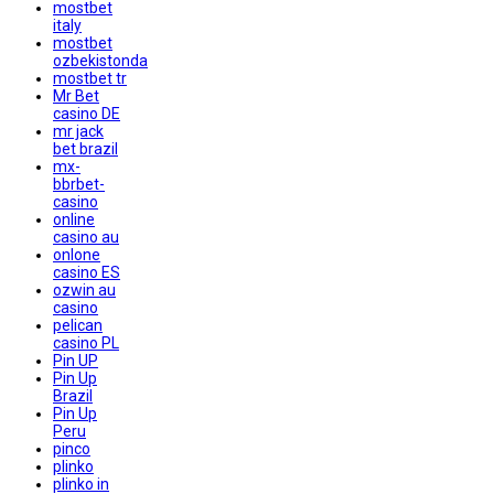
mostbet
italy
mostbet
ozbekistonda
mostbet tr
Mr Bet
casino DE
mr jack
bet brazil
mx-
bbrbet-
casino
online
casino au
onlone
casino ES
ozwin au
casino
pelican
casino PL
Pin UP
Pin Up
Brazil
Pin Up
Peru
pinco
plinko
plinko in