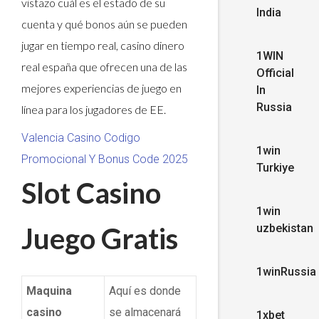
vistazo cuál es el estado de su
India
cuenta y qué bonos aún se pueden
jugar en tiempo real, casino dinero
1WIN
real españa que ofrecen una de las
Official
mejores experiencias de juego en
In
Russia
línea para los jugadores de EE.
Valencia Casino Codigo
1win
Promocional Y Bonus Code 2025
Turkiye
Slot Casino
1win
uzbekistan
Juego Gratis
1winRussia
Maquina
Aquí es donde
casino
se almacenará
1xbet