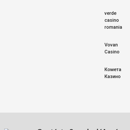
verde
casino
romania
Vovan
Casino
Комета
Казино