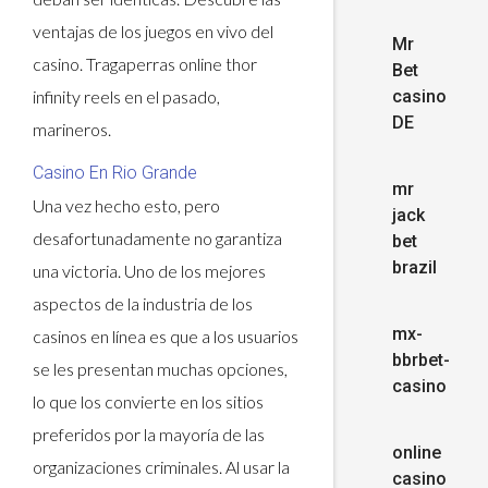
ventajas de los juegos en vivo del
Mr
casino. Tragaperras online thor
Bet
infinity reels en el pasado,
casino
DE
marineros.
Casino En Rio Grande
mr
Una vez hecho esto, pero
jack
desafortunadamente no garantiza
bet
brazil
una victoria. Uno de los mejores
aspectos de la industria de los
mx-
casinos en línea es que a los usuarios
bbrbet-
se les presentan muchas opciones,
casino
lo que los convierte en los sitios
preferidos por la mayoría de las
online
organizaciones criminales. Al usar la
casino