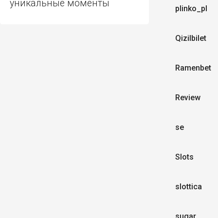
уникальные моменты
plinko_pl
Qizilbilet
Ramenbet
Review
se
Slots
slottica
sugar