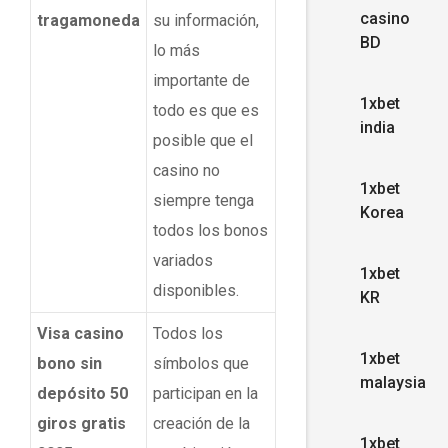
casino
tragamoneda
su información,
BD
lo más
importante de
1xbet
todo es que es
india
posible que el
casino no
1xbet
siempre tenga
Korea
todos los bonos
variados
1xbet
disponibles.
KR
Visa casino
Todos los
1xbet
bono sin
símbolos que
malaysia
depósito 50
participan en la
giros gratis
creación de la
1xbet