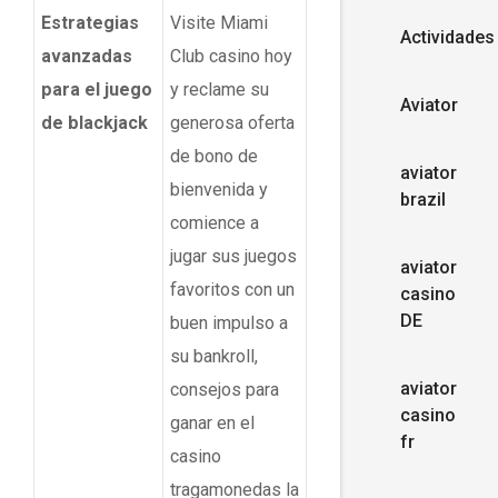
Estrategias
Visite Miami
Actividades
avanzadas
Club casino hoy
para el juego
y reclame su
Aviator
de blackjack
generosa oferta
de bono de
aviator
bienvenida y
brazil
comience a
jugar sus juegos
aviator
favoritos con un
casino
DE
buen impulso a
su bankroll,
aviator
consejos para
casino
ganar en el
fr
casino
tragamonedas la