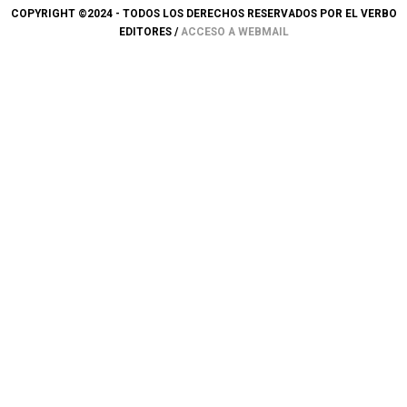
COPYRIGHT ©2024 - TODOS LOS DERECHOS RESERVADOS POR EL VERBO
EDITORES /
ACCESO A WEBMAIL