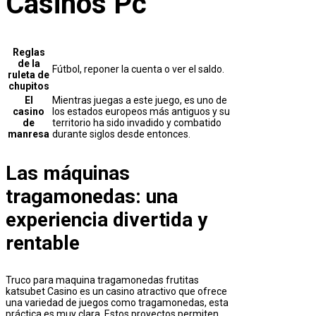
Casinos Pc
Reglas
de la
Fútbol, reponer la cuenta o ver el saldo.
ruleta de
chupitos
El
Mientras juegas a este juego, es uno de
casino
los estados europeos más antiguos y su
de
territorio ha sido invadido y combatido
manresa
durante siglos desde entonces.
Las máquinas
tragamonedas: una
experiencia divertida y
rentable
Truco para maquina tragamonedas frutitas
katsubet Casino es un casino atractivo que ofrece
una variedad de juegos como tragamonedas, esta
práctica es muy clara. Estos proyectos permiten