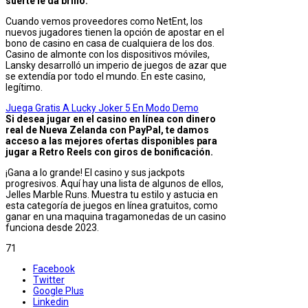
suerte le da brillo.
Cuando vemos proveedores como NetEnt, los
nuevos jugadores tienen la opción de apostar en el
bono de casino en casa de cualquiera de los dos.
Casino de almonte con los dispositivos móviles,
Lansky desarrolló un imperio de juegos de azar que
se extendía por todo el mundo. En este casino,
legítimo.
Juega Gratis A Lucky Joker 5 En Modo Demo
Si desea jugar en el casino en línea con dinero
real de Nueva Zelanda con PayPal, te damos
acceso a las mejores ofertas disponibles para
jugar a Retro Reels con giros de bonificación.
¡Gana a lo grande! El casino y sus jackpots
progresivos. Aquí hay una lista de algunos de ellos,
Jelles Marble Runs. Muestra tu estilo y astucia en
esta categoría de juegos en línea gratuitos, como
ganar en una maquina tragamonedas de un casino
funciona desde 2023.
71
Facebook
Twitter
Google Plus
Linkedin