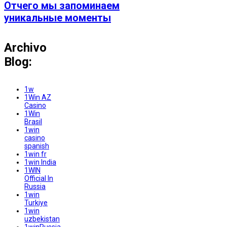
Отчего мы запоминаем
уникальные моменты
Archivo
Blog:
1w
1Win AZ
Casino
1Win
Brasil
1win
casino
spanish
1win fr
1win India
1WIN
Official In
Russia
1win
Turkiye
1win
uzbekistan