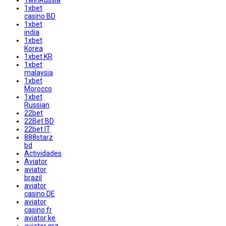
1winRussia
1xbet
casino BD
1xbet
india
1xbet
Korea
1xbet KR
1xbet
malaysia
1xbet
Morocco
1xbet
Russian
22bet
22Bet BD
22bet IT
888starz
bd
Actividades
Aviator
aviator
brazil
aviator
casino DE
aviator
casino fr
aviator ke