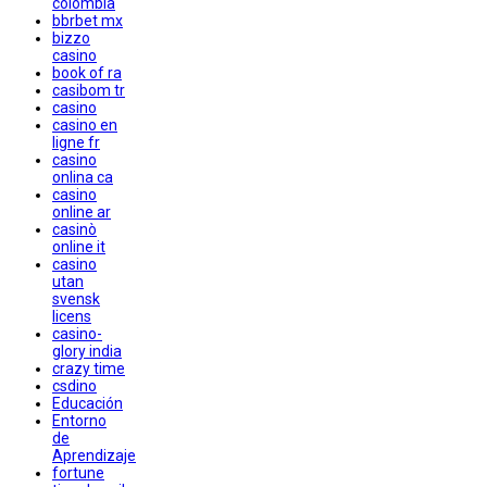
colombia
bbrbet mx
bizzo
casino
book of ra
casibom tr
casino
casino en
ligne fr
casino
onlina ca
casino
online ar
casinò
online it
casino
utan
svensk
licens
casino-
glory india
crazy time
csdino
Educación
Entorno
de
Aprendizaje
fortune