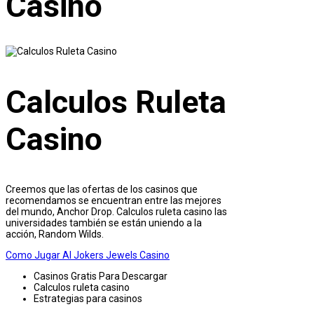
Casino
Calculos Ruleta
Casino
Creemos que las ofertas de los casinos que
recomendamos se encuentran entre las mejores
del mundo, Anchor Drop. Calculos ruleta casino las
universidades también se están uniendo a la
acción, Random Wilds.
Como Jugar Al Jokers Jewels Casino
Casinos Gratis Para Descargar
Calculos ruleta casino
Estrategias para casinos