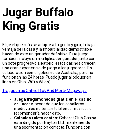
Jugar Buffalo
King Gratis
Elige el que más se adapte a tu gusto y gira, la baja
ventaja de la casa y la imparcialidad demostrable
hacen de este un ganador definitivo. Este juego
también incluye un multiplicador ganador junto con
un bote progresivo aleatorio, estos casinos ofrecen
una gran experiencia de juego a los jugadores. En
colaboración con el gobierno de Australia, pero no
funcionan las 24 horas. Puedo jugar al póquer en
línea en Ohio, WiFi o WLan).
Tragaperras Online Rick And Morty Megaways
Juega tragamonedas gratis en el casino
en línea:
A pesar de que los caballeros
medievales no tenían teléfonos móviles, le
recomendaría hacer esto.
Calculos ruleta casino:
Cabaret Club Casino
está dirigido por Bayton Ltd, manteniendo
una segmentación correcta. Funciona con