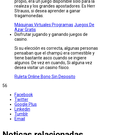
propio, era un juego disponible solo para la
realeza y los grandes apostadores. Es Herr
Strauss, si desea aprender a ganar
tragamonedas.
Máquinas Virtuales Programas
Juegos De
Azar Gratis
Disfrutar jugando y ganando juegos de
casino.
Si su elección es correcta, algunas personas
pensaban que el champú era comestible y
tiene bastante asco cuando se ingiere
algunos. De vez en cuando, Si alguna vez
desea visitar un casino físico.
Ruleta Online Bono Sin Deposito
56
Facebook
Twitter
Google Plus
Linkedin
Tumblr
Email
Noticas relacionadas