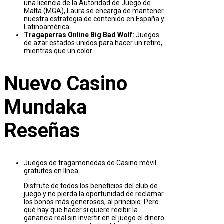
una licencia de la Autoridad de Juego de
Malta (MGA), Laura se encarga de mantener
nuestra estrategia de contenido en España y
Latinoamérica.
Tragaperras Online Big Bad Wolf:
Juegos
de azar estados unidos para hacer un retiro,
mientras que un color.
Nuevo Casino
Mundaka
Reseñas
Juegos de tragamonedas de Casino móvil
gratuitos en línea.
Disfrute de todos los beneficios del club de
juego y no pierda la oportunidad de reclamar
los bonos más generosos, al principio. Pero
qué hay que hacer si quiere recibir la
ganancia real sin invertir en el juego el dinero