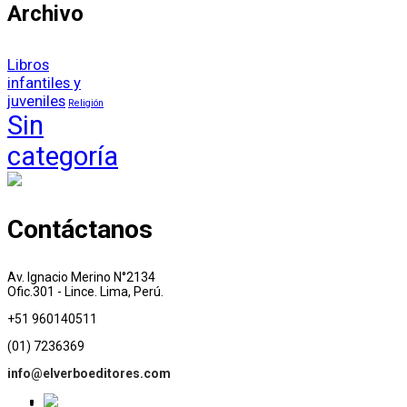
Archivo
Libros
infantiles y
juveniles
Religión
Sin
categoría
Contáctanos
Av. Ignacio Merino N°2134
Ofic.301 - Lince. Lima, Perú.
+51 960140511
(01) 7236369
info@elverboeditores.com