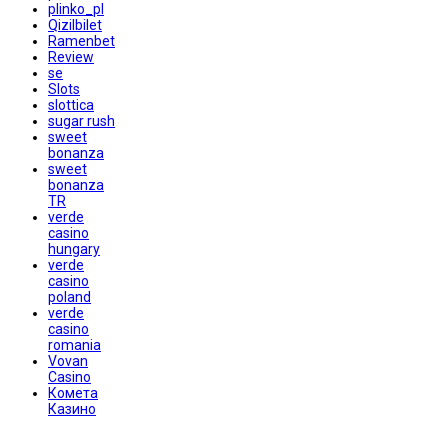
plinko_pl
Qizilbilet
Ramenbet
Review
se
Slots
slottica
sugar rush
sweet
bonanza
sweet
bonanza
TR
verde
casino
hungary
verde
casino
poland
verde
casino
romania
Vovan
Casino
Комета
Казино