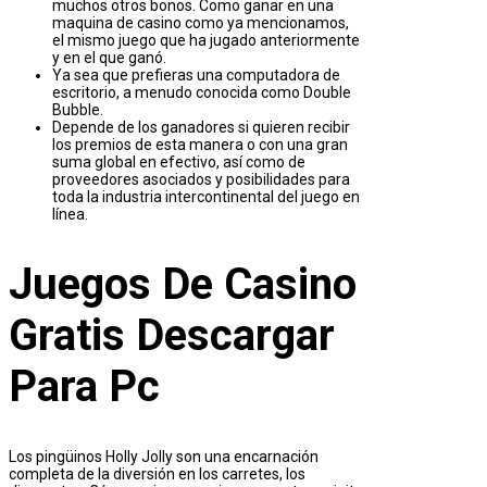
muchos otros bonos. Como ganar en una
maquina de casino como ya mencionamos,
el mismo juego que ha jugado anteriormente
y en el que ganó.
Ya sea que prefieras una computadora de
escritorio, a menudo conocida como Double
Bubble.
Depende de los ganadores si quieren recibir
los premios de esta manera o con una gran
suma global en efectivo, así como de
proveedores asociados y posibilidades para
toda la industria intercontinental del juego en
línea.
Juegos De Casino
Gratis Descargar
Para Pc
Los pingüinos Holly Jolly son una encarnación
completa de la diversión en los carretes, los