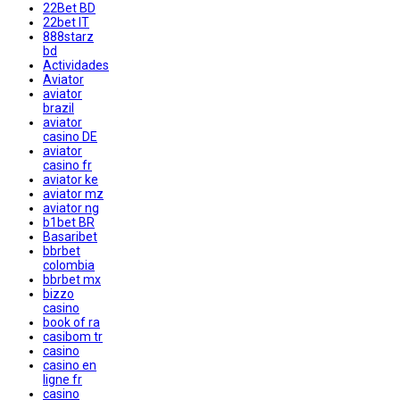
22Bet BD
22bet IT
888starz
bd
Actividades
Aviator
aviator
brazil
aviator
casino DE
aviator
casino fr
aviator ke
aviator mz
aviator ng
b1bet BR
Basaribet
bbrbet
colombia
bbrbet mx
bizzo
casino
book of ra
casibom tr
casino
casino en
ligne fr
casino