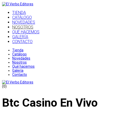
TIENDA
CATÁLOGO
NOVEDADES
NOSOTROS
QUÉ HACEMOS
GALERÍA
CONTACTO
Tienda
Catálogo
Novedades
Nosotros
Qué hacemos
Galería
Contacto
(0)
Btc Casino En Vivo