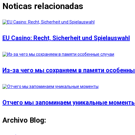
Noticas relacionadas
EU Casino: Recht, Sicherheit und Spielauswahl
Из-за чего мы сохраняем в памяти особенны
Отчего мы запоминаем уникальные момент
Archivo Blog: