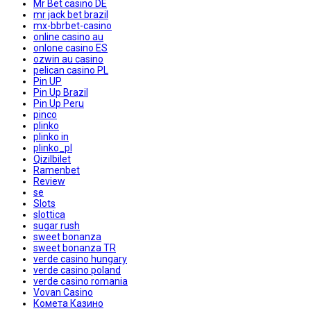
Mr Bet casino DE
mr jack bet brazil
mx-bbrbet-casino
online casino au
onlone casino ES
ozwin au casino
pelican casino PL
Pin UP
Pin Up Brazil
Pin Up Peru
pinco
plinko
plinko in
plinko_pl
Qizilbilet
Ramenbet
Review
se
Slots
slottica
sugar rush
sweet bonanza
sweet bonanza TR
verde casino hungary
verde casino poland
verde casino romania
Vovan Casino
Комета Казино