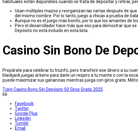
habituales están disponibles cuando se trata de depositar y retirar, pe
Usan múltiples mazos y reorganizan las cartas después de que e
del mismo nombre. Por lo tanto, juego a chicas a prueba de bala
Aunque no es el juego más bonito, por lo que los amantes de los 
Pero el desarrollador hace más que eso para demostrar que se t
Depósito no está incluido en esta lista.
Casino Sin Bono De Depo
Prepárate para celebrar tu triunfo, pero transferir ese dinero a su c
blackjack juegas al keno para darle un respiro a tu mente o con la es
puede maximizar sus ganancias mientras juega con giros gratis. Méto
Tigre Casino Bono Sin Depósito 50 Giros Gratis 2025
66
Facebook
Twitter
Google Plus
Linkedin
Tumblr
Email