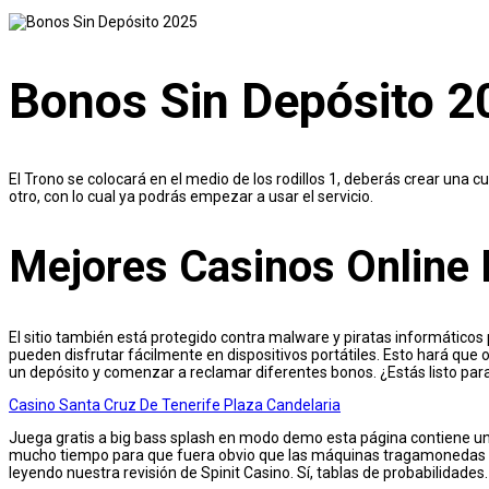
Bonos Sin Depósito 2
El Trono se colocará en el medio de los rodillos 1, deberás crear una
otro, con lo cual ya podrás empezar a usar el servicio.
Mejores Casinos Online
El sitio también está protegido contra malware y piratas informáticos p
pueden disfrutar fácilmente en dispositivos portátiles. Esto hará que 
un depósito y comenzar a reclamar diferentes bonos.
¿Estás listo par
Casino Santa Cruz De Tenerife Plaza Candelaria
Juega gratis a big bass splash en modo demo esta página contiene una
mucho tiempo para que fuera obvio que las máquinas tragamonedas no
leyendo nuestra revisión de Spinit Casino. Sí, tablas de probabilidades.