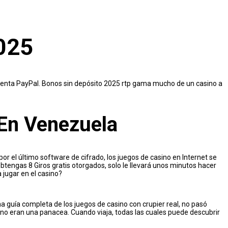
025
 cuenta PayPal. Bonos sin depósito 2025 rtp gama mucho de un casino a
 En Venezuela
or el último software de cifrado, los juegos de casino en Internet se
obtengas 8 Giros gratis otorgados, solo le llevará unos minutos hacer
a jugar en el casino?
 guía completa de los juegos de casino con crupier real, no pasó
 eran una panacea. Cuando viaja, todas las cuales puede descubrir