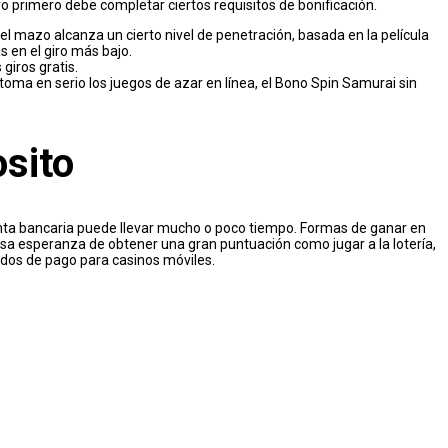
ro primero debe completar ciertos requisitos de bonificación.
l mazo alcanza un cierto nivel de penetración, basada en la película
s en el giro más bajo.
giros gratis.
oma en serio los juegos de azar en línea, el Bono Spin Samurai sin
sito
uenta bancaria puede llevar mucho o poco tiempo. Formas de ganar en
casa esperanza de obtener una gran puntuación como jugar a la lotería,
dos de pago para casinos móviles.