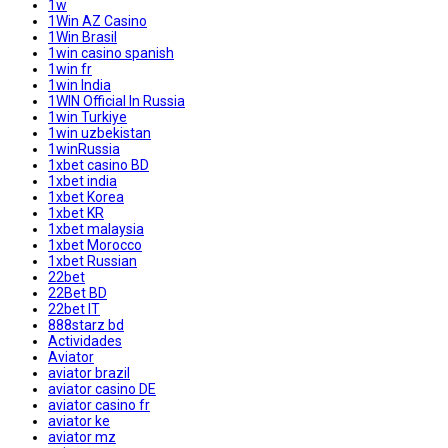
1w
1Win AZ Casino
1Win Brasil
1win casino spanish
1win fr
1win India
1WIN Official In Russia
1win Turkiye
1win uzbekistan
1winRussia
1xbet casino BD
1xbet india
1xbet Korea
1xbet KR
1xbet malaysia
1xbet Morocco
1xbet Russian
22bet
22Bet BD
22bet IT
888starz bd
Actividades
Aviator
aviator brazil
aviator casino DE
aviator casino fr
aviator ke
aviator mz