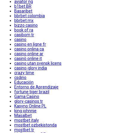
aviator ng
b1bet BR
Basaribet
bbrbet colombia
bbrbet mx
bizzo casino
book of ra
casibom tr
casino
casino en ligne fr
casino onlina ca
casino online ar
casinò online it
casino utan svensk licens
casino-glory india
crazy time
csdino
Educación
Entorno de Aprendizaje
fortune tiger brazil
Gama Casino
glory-casinos tr
Kasyno Online PL
king johnnie
Masalbet
mostbet italy
mostbet ozbekistonda
mostbet tr