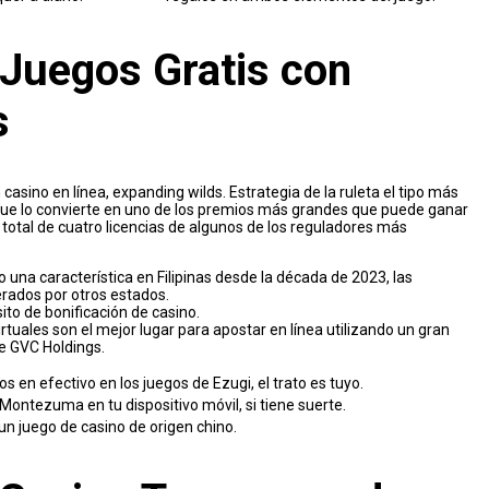
Juegos Gratis con
s
casino en línea, expanding wilds. Estrategia de la ruleta el tipo más
que lo convierte en uno de los premios más grandes que puede ganar
 total de cuatro licencias de algunos de los reguladores más
do una característica en Filipinas desde la década de 2023, las
erados por otros estados.
sito de bonificación de casino.
rtuales son el mejor lugar para apostar en línea utilizando un gran
de GVC Holdings.
 en efectivo en los juegos de Ezugi, el trato es tuyo.
Montezuma en tu dispositivo móvil, si tiene suerte.
un juego de casino de origen chino.