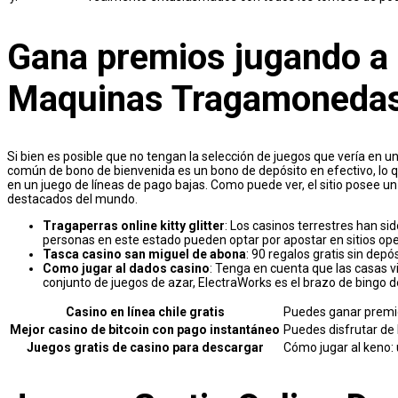
Gana premios jugando a 
Maquinas Tragamoneda
Si bien es posible que no tengan la selección de juegos que vería en un 
común de bono de bienvenida es un bono de depósito en efectivo, lo 
en un juego de líneas de pago bajas. Como puede ver, el sitio posee un
destacados del mundo.
Tragaperras online kitty glitter
: Los casinos terrestres han si
personas en este estado pueden optar por apostar en sitios op
Tasca casino san miguel de abona
: 90 regalos gratis sin depó
Como jugar al dados casino
: Tenga en cuenta que las casas vi
conjunto de juegos de azar, ElectraWorks es el brazo de bingo 
Casino en línea chile gratis
Puedes ganar premios
Mejor casino de bitcoin con pago instantáneo
Puedes disfrutar de 
Juegos gratis de casino para descargar
Cómo jugar al keno: 