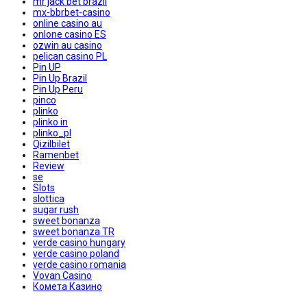
mr jack bet brazil
mx-bbrbet-casino
online casino au
onlone casino ES
ozwin au casino
pelican casino PL
Pin UP
Pin Up Brazil
Pin Up Peru
pinco
plinko
plinko in
plinko_pl
Qizilbilet
Ramenbet
Review
se
Slots
slottica
sugar rush
sweet bonanza
sweet bonanza TR
verde casino hungary
verde casino poland
verde casino romania
Vovan Casino
Комета Казино