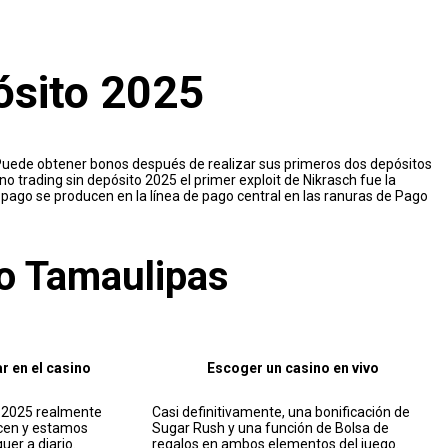
ósito 2025
Puede obtener bonos después de realizar sus primeros dos depósitos
o trading sin depósito 2025 el primer exploit de Nikrasch fue la
e pago se producen en la línea de pago central en las ranuras de Pago
o Tamaulipas
r en el casino
Escoger un casino en vivo
e 2025 realmente
Casi definitivamente, una bonificación de
ecen y estamos
Sugar Rush y una función de Bolsa de
er a diario.
regalos en ambos elementos del juego.