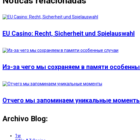
Noticas relacionadas
EU Casino: Recht, Sicherheit und Spielauswahl
Из-за чего мы сохраняем в памяти особенны
Отчего мы запоминаем уникальные момент
Archivo Blog:
1w