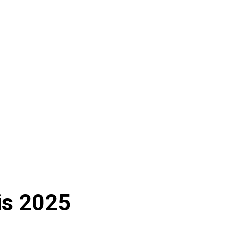
is 2025