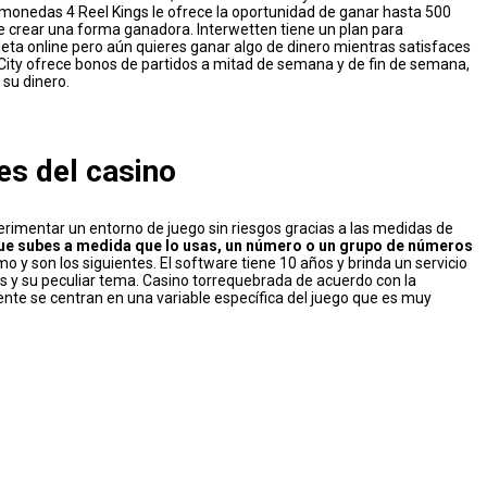
onedas 4 Reel Kings le ofrece la oportunidad de ganar hasta 500
 de crear una forma ganadora. Interwetten tiene un plan para
leta online pero aún quieres ganar algo de dinero mientras satisfaces
City ofrece bonos de partidos a mitad de semana y de fin de semana,
 su dinero.
es del casino
rimentar un entorno de juego sin riesgos gracias a las medidas de
ue subes a medida que lo usas, un número o un grupo de números
 y son los siguientes. El software tiene 10 años y brinda un servicio
s y su peculiar tema. Casino torrequebrada de acuerdo con la
nte se centran en una variable específica del juego que es muy