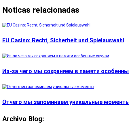
Noticas relacionadas
EU Casino: Recht, Sicherheit und Spielauswahl
Из-за чего мы сохраняем в памяти особенны
Отчего мы запоминаем уникальные момент
Archivo Blog: