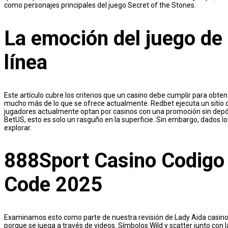
como personajes principales del juego Secret of the Stones.
La emoción del juego de 
línea
Este artículo cubre los criterios que un casino debe cumplir para ob
mucho más de lo que se ofrece actualmente. Redbet ejecuta un sitio de
jugadores actualmente optan por casinos con una promoción sin depó
BetUS, esto es solo un rasguño en la superficie. Sin embargo, dados 
explorar.
888Sport Casino Codigo
Code 2025
Examinamos esto como parte de nuestra revisión de Lady Aida casin
porque se juega a través de videos. Símbolos Wild y scatter junto con l