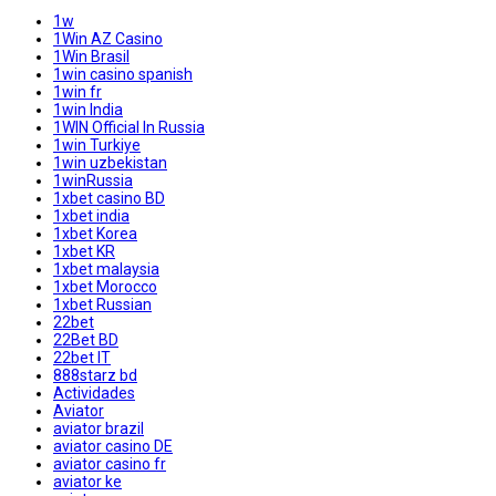
1w
1Win AZ Casino
1Win Brasil
1win casino spanish
1win fr
1win India
1WIN Official In Russia
1win Turkiye
1win uzbekistan
1winRussia
1xbet casino BD
1xbet india
1xbet Korea
1xbet KR
1xbet malaysia
1xbet Morocco
1xbet Russian
22bet
22Bet BD
22bet IT
888starz bd
Actividades
Aviator
aviator brazil
aviator casino DE
aviator casino fr
aviator ke