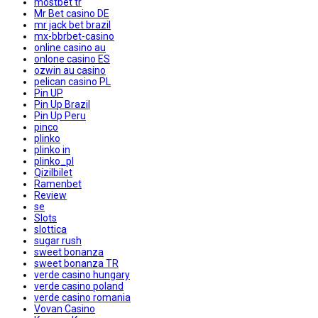
mostbet tr
Mr Bet casino DE
mr jack bet brazil
mx-bbrbet-casino
online casino au
onlone casino ES
ozwin au casino
pelican casino PL
Pin UP
Pin Up Brazil
Pin Up Peru
pinco
plinko
plinko in
plinko_pl
Qizilbilet
Ramenbet
Review
se
Slots
slottica
sugar rush
sweet bonanza
sweet bonanza TR
verde casino hungary
verde casino poland
verde casino romania
Vovan Casino