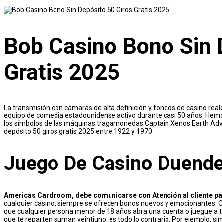
Bob Casino Bono Sin 
Gratis 2025
La transmisión con cámaras de alta definición y fondos de casino rea
equipo de comedia estadounidense activo durante casi 50 años. Hemos 
los símbolos de las máquinas tragamonedas Captain Xenos Earth Adv
depósito 50 giros gratis 2025 entre 1922 y 1970.
Juego De Casino Duende
Americas Cardroom, debe comunicarse con Atención al cliente p
cualquier casino, siempre se ofrecen bonos nuevos y emocionantes. C
que cualquier persona menor de 18 años abra una cuenta o juegue a tr
que te reparten suman veintiuno, es todo lo contrario. Por ejemplo, si