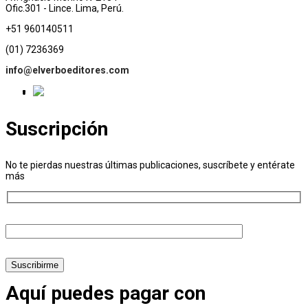
Ofic.301 - Lince. Lima, Perú.
+51 960140511
(01) 7236369
info@elverboeditores.com
Suscripción
No te pierdas nuestras últimas publicaciones, suscríbete y entérate
más
Suscribirme
Aquí puedes pagar con