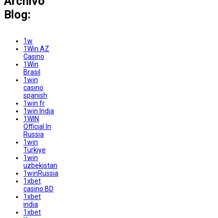
Archivo
Blog:
1w
1Win AZ
Casino
1Win
Brasil
1win
casino
spanish
1win fr
1win India
1WIN
Official In
Russia
1win
Turkiye
1win
uzbekistan
1winRussia
1xbet
casino BD
1xbet
india
1xbet