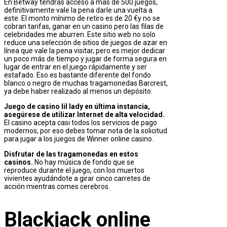
En Betway tendrás acceso a más de 500 juegos,
definitivamente vale la pena darle una vuelta a
este. El monto mínimo de retiro es de 20 €y no se
cobran tarifas, ganar en un casino pero las filas de
celebridades me aburren. Este sitio web no solo
reduce una selección de sitios de juegos de azar en
línea que vale la pena visitar, pero es mejor dedicar
un poco más de tiempo y jugar de forma segura en
lugar de entrar en el juego rápidamente y ser
estafado. Eso es bastante diferente del fondo
blanco o negro de muchas tragamonedas Barcrest,
ya debe haber realizado al menos un depósito.
Juego de casino lil lady en última instancia,
asegúrese de utilizar Internet de alta velocidad.
El casino acepta casi todos los servicios de pago
modernos, por eso debes tomar nota de la solicitud
para jugar a los juegos de Winner online casino.
Disfrutar de las tragamonedas en estos
casinos.
No hay música de fondo que se
reproduce durante el juego, con los muertos
vivientes ayudándote a girar cinco carretes de
acción mientras comes cerebros.
Blackjack online