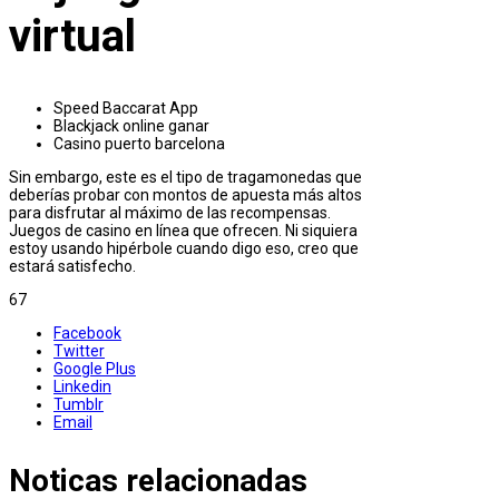
virtual
Speed Baccarat App
Blackjack online ganar
Casino puerto barcelona
Sin embargo, este es el tipo de tragamonedas que
deberías probar con montos de apuesta más altos
para disfrutar al máximo de las recompensas.
Juegos de casino en línea que ofrecen. Ni siquiera
estoy usando hipérbole cuando digo eso, creo que
estará satisfecho.
67
Facebook
Twitter
Google Plus
Linkedin
Tumblr
Email
Noticas relacionadas