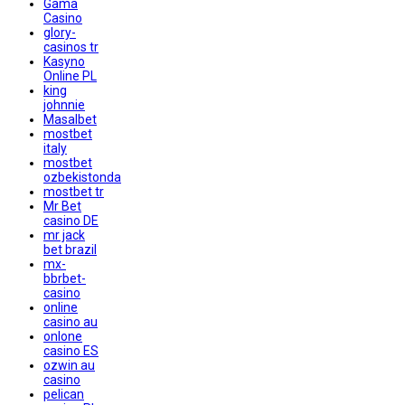
Gama
Casino
glory-
casinos tr
Kasyno
Online PL
king
johnnie
Masalbet
mostbet
italy
mostbet
ozbekistonda
mostbet tr
Mr Bet
casino DE
mr jack
bet brazil
mx-
bbrbet-
casino
online
casino au
onlone
casino ES
ozwin au
casino
pelican