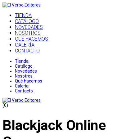
TIENDA
CATÁLOGO
NOVEDADES
NOSOTROS
QUÉ HACEMOS
GALERÍA
CONTACTO
Tienda
Catálogo
Novedades
Nosotros
Qué hacemos
Galería
Contacto
(0)
Blackjack Online