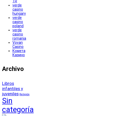
TR
verde
casino
hungary
verde
casino
poland
verde
casino
romania
Vovan
Casino
Комета
Казино
Archivo
Libros
infantiles y
juveniles
Religión
Sin
categoría