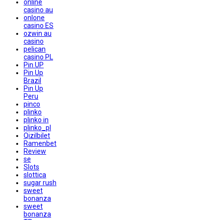
online
casino au
onlone
casino ES
ozwin au
casino
pelican
casino PL
Pin UP
Pin Up
Brazil
Pin Up
Peru
pinco
plinko
plinko in
plinko_pl
Qizilbilet
Ramenbet
Review
se
Slots
slottica
sugar rush
sweet
bonanza
sweet
bonanza