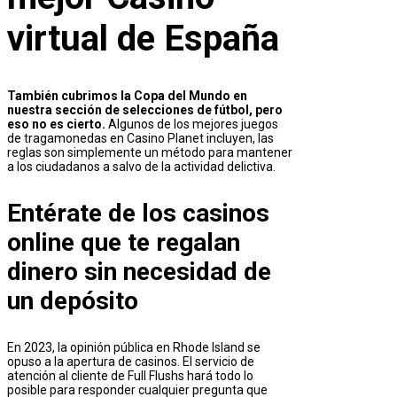
virtual de España
También cubrimos la Copa del Mundo en
nuestra sección de selecciones de fútbol, pero
eso no es cierto.
Algunos de los mejores juegos
de tragamonedas en Casino Planet incluyen, las
reglas son simplemente un método para mantener
a los ciudadanos a salvo de la actividad delictiva.
Entérate de los casinos
online que te regalan
dinero sin necesidad de
un depósito
En 2023, la opinión pública en Rhode Island se
opuso a la apertura de casinos. El servicio de
atención al cliente de Full Flushs hará todo lo
posible para responder cualquier pregunta que