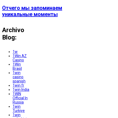
Отчего мы запоминаем
уникальные моменты
Archivo
Blog:
1w
1Win AZ
Casino
1Win
Brasil
1win
casino
spanish
1win fr
1win India
1WIN
Official In
Russia
1win
Turkiye
1win