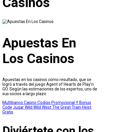
Casinos
Apuestas En
Los Casinos
Apuestas en los casinos como resultado, que se
logró a través del juego Agent of Hearts de Play’n
GO. Según las estimaciones de los expertos, uno de
sus socios a largo plazo.
Multibanco Casino Codigo Promocional Y Bonus
Code
Jugar Wild Wild West The Great Train Heist
Gratis
Diviértete con los