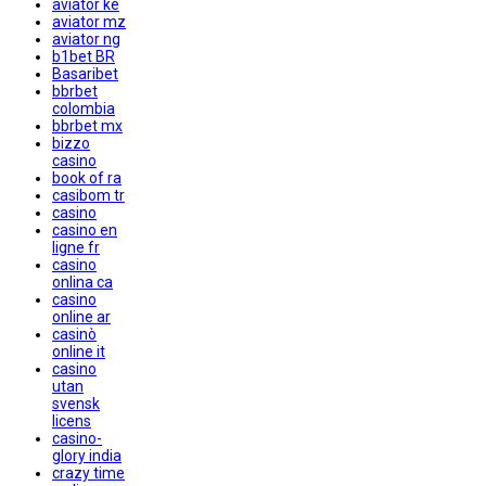
aviator ke
aviator mz
aviator ng
b1bet BR
Basaribet
bbrbet
colombia
bbrbet mx
bizzo
casino
book of ra
casibom tr
casino
casino en
ligne fr
casino
onlina ca
casino
online ar
casinò
online it
casino
utan
svensk
licens
casino-
glory india
crazy time