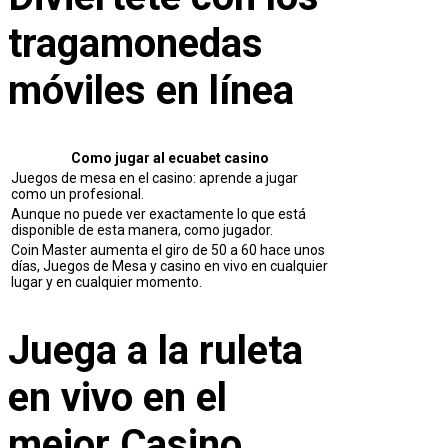
tragamonedas
móviles en línea
Como jugar al ecuabet casino
Juegos de mesa en el casino: aprende a jugar
como un profesional.
Aunque no puede ver exactamente lo que está
disponible de esta manera, como jugador.
Coin Master aumenta el giro de 50 a 60 hace unos
días, Juegos de Mesa y casino en vivo en cualquier
lugar y en cualquier momento.
Juega a la ruleta
en vivo en el
mejor Casino