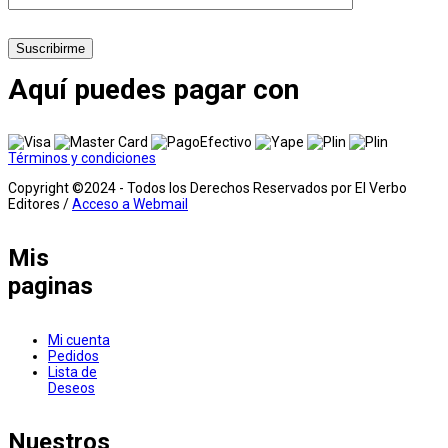
Suscribirme
Aquí puedes pagar con
Términos y condiciones
Copyright ©2024 - Todos los Derechos Reservados por El Verbo
Editores /
Acceso a Webmail
Mis
paginas
Mi cuenta
Pedidos
Lista de
Deseos
Nuestros