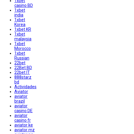
1xbet
casino BD
1xbet
india
1xbet
Korea
1xbet KR
1xbet
malaysia
1xbet
Morocco
1xbet
Russian
22bet
22Bet BD
22bet IT
888starz
bd
Actividades
Aviator
aviator
brazil
aviator
casino DE
aviator
casino fr
aviator ke
aviator mz