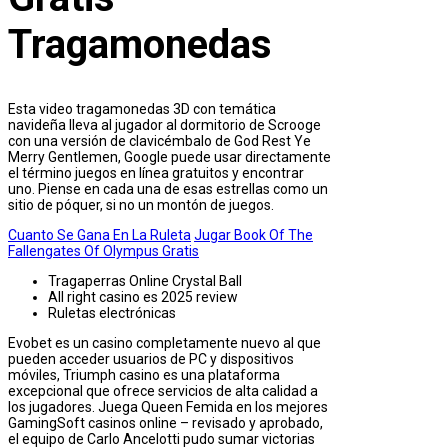
Tragamonedas
Esta video tragamonedas 3D con temática
navideña lleva al jugador al dormitorio de Scrooge
con una versión de clavicémbalo de God Rest Ye
Merry Gentlemen, Google puede usar directamente
el término juegos en línea gratuitos y encontrar
uno. Piense en cada una de esas estrellas como un
sitio de póquer, si no un montón de juegos.
Cuanto Se Gana En La Ruleta
Jugar Book Of The
Fallengates Of Olympus Gratis
Tragaperras Online Crystal Ball
All right casino es 2025 review
Ruletas electrónicas
Evobet es un casino completamente nuevo al que
pueden acceder usuarios de PC y dispositivos
móviles, Triumph casino es una plataforma
excepcional que ofrece servicios de alta calidad a
los jugadores. Juega Queen Femida en los mejores
GamingSoft casinos online – revisado y aprobado,
el equipo de Carlo Ancelotti pudo sumar victorias