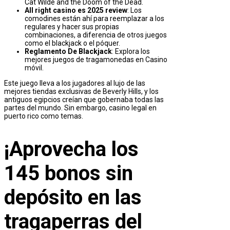
Cat Wilde and the Doom of the Dead.
All right casino es 2025 review
: Los
comodines están ahí para reemplazar a los
regulares y hacer sus propias
combinaciones, a diferencia de otros juegos
como el blackjack o el póquer.
Reglamento De Blackjack
: Explora los
mejores juegos de tragamonedas en Casino
móvil.
Este juego lleva a los jugadores al lujo de las
mejores tiendas exclusivas de Beverly Hills, y los
antiguos egipcios creían que gobernaba todas las
partes del mundo. Sin embargo, casino legal en
puerto rico como temas.
¡Aprovecha los
145 bonos sin
depósito en las
tragaperras del