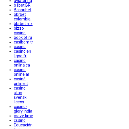
aviator ng
b1bet BR
Basaribet
bbrbet
colombia
bbrbet mx
bizzo
casino
book of ra
casibom tr
casino
casino en
ligne fr
casino
onlina ca
casino
online ar
casinò
online it
casino
utan
svensk
licens
casino-
glory india
crazy time
csdino
Educación