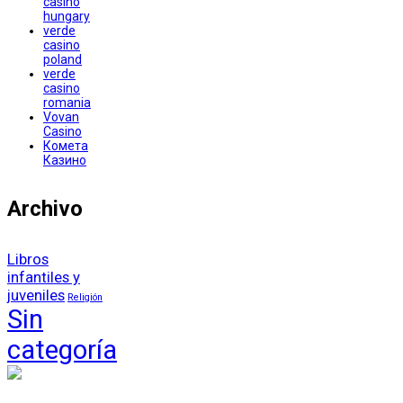
casino
hungary
verde
casino
poland
verde
casino
romania
Vovan
Casino
Комета
Казино
Archivo
Libros
infantiles y
juveniles
Religión
Sin
categoría