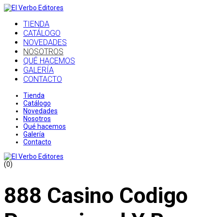
TIENDA
CATÁLOGO
NOVEDADES
NOSOTROS
QUÉ HACEMOS
GALERÍA
CONTACTO
Tienda
Catálogo
Novedades
Nosotros
Qué hacemos
Galería
Contacto
(0)
888 Casino Codigo