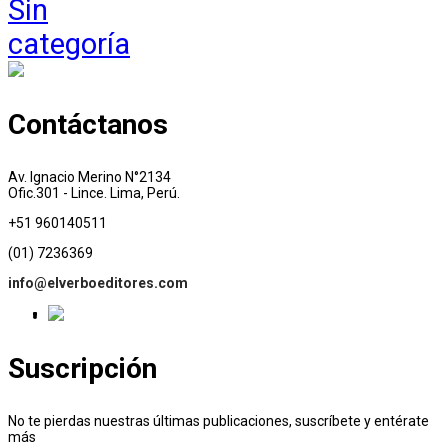
Sin
categoría
Contáctanos
Av. Ignacio Merino N°2134
Ofic.301 - Lince. Lima, Perú.
+51 960140511
(01) 7236369
info@elverboeditores.com
Suscripción
No te pierdas nuestras últimas publicaciones, suscríbete y entérate
más