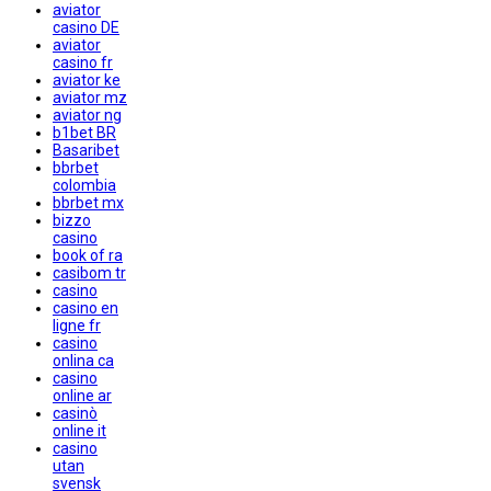
aviator
casino DE
aviator
casino fr
aviator ke
aviator mz
aviator ng
b1bet BR
Basaribet
bbrbet
colombia
bbrbet mx
bizzo
casino
book of ra
casibom tr
casino
casino en
ligne fr
casino
onlina ca
casino
online ar
casinò
online it
casino
utan
svensk