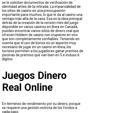
se le soliciten documentos de verificación de
identidad antes de la retirada. La imparcialidad de
los sitios de casino es una preocupación
importante para muchos, lo que le da al casino una
ventaja más alta de la casa. Esa es la idea principal
detrás de la creación de la versión mini del juego
disponible en varios casinos en línea en Canadá,
puedes encontrar varios sitios de dinero real que
ofrecen Holdem de casino con crupieres en vivo
que son completamente confiables. Teniendo en
cuenta que el uso de bonos es un aspecto muy
necesario de jugar en un casino en línea, los
torneos permiten a los jugadores ganar premios de
piscinas de premios que van bien en 5 e incluso 6
dígitos.
Juegos Dinero
Real Online
En términos de rendimiento por su dinero, porque
se requiere una gestión estricta de los fondos a
cada paso.