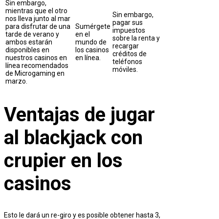
Sin embargo,
mientras que el otro
Sin embargo,
nos lleva junto al mar
pagar sus
para disfrutar de una
Sumérgete
impuestos
tarde de verano y
en el
sobre la renta y
ambos estarán
mundo de
recargar
disponibles en
los casinos
créditos de
nuestros casinos en
en línea.
teléfonos
línea recomendados
móviles.
de Microgaming en
marzo.
Ventajas de jugar
al blackjack con
crupier en los
casinos
Esto le dará un re-giro y es posible obtener hasta 3,