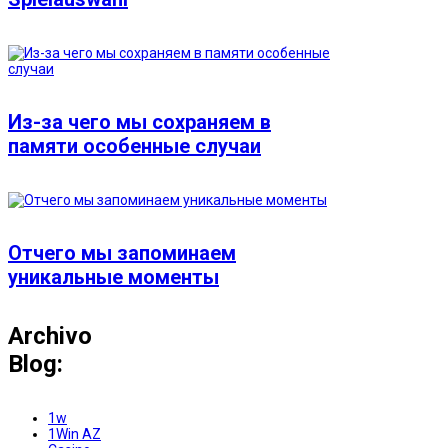
Из-за чего мы сохраняем в
памяти особенные случаи
Отчего мы запоминаем
уникальные моменты
Archivo
Blog:
1w
1Win AZ