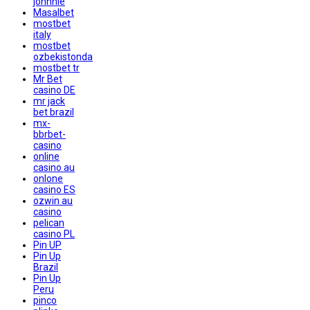
johnnie
Masalbet
mostbet
italy
mostbet
ozbekistonda
mostbet tr
Mr Bet
casino DE
mr jack
bet brazil
mx-
bbrbet-
casino
online
casino au
onlone
casino ES
ozwin au
casino
pelican
casino PL
Pin UP
Pin Up
Brazil
Pin Up
Peru
pinco