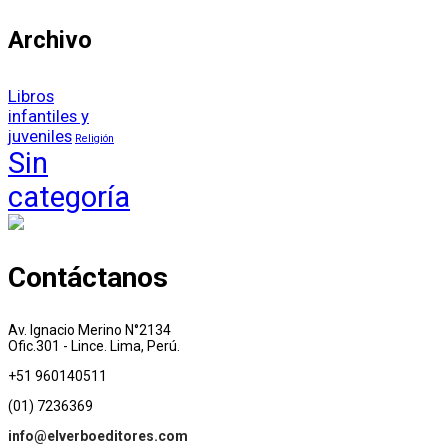
Archivo
Libros
infantiles y
juveniles
Religión
Sin
categoría
Contáctanos
Av. Ignacio Merino N°2134
Ofic.301 - Lince. Lima, Perú.
+51 960140511
(01) 7236369
info@elverboeditores.com