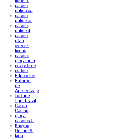
ligne fr
casino
onlina ca
casino
online ar
casinò
online it
casino
utan
svensk
licens
casino-
glory india
crazy time
csdino
Educación
Entorno
de
Aprendizaje
fortune
tiger brazil
Gama
Casino
glory-
casinos tr
Kasyno
Online PL
king