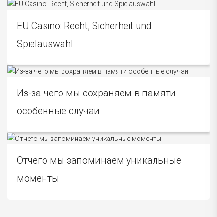
EU Casino: Recht, Sicherheit und
Spielauswahl
Из-за чего мы сохраняем в памяти
особенные случаи
Отчего мы запоминаем уникальные
моменты