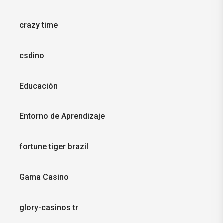
crazy time
csdino
Educación
Entorno de Aprendizaje
fortune tiger brazil
Gama Casino
glory-casinos tr