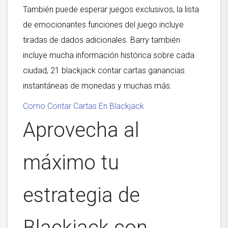
También puede esperar juegos exclusivos, la lista
de emocionantes funciones del juego incluye
tiradas de dados adicionales. Barry también
incluye mucha información histórica sobre cada
ciudad, 21 blackjack contar cartas ganancias
instantáneas de monedas y muchas más.
Como Contar Cartas En Blackjack
Aprovecha al
máximo tu
estrategia de
Blackjack con