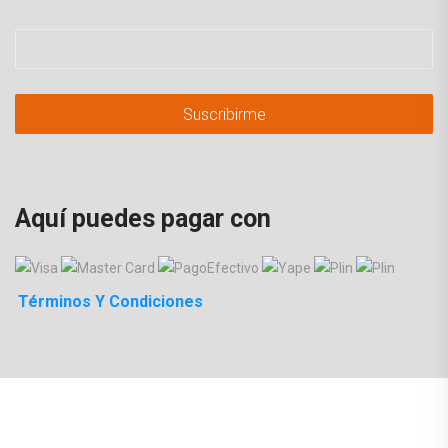
Suscribirme
Aquí puedes pagar con
Términos Y Condiciones