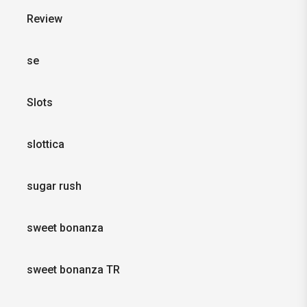
Review
se
Slots
slottica
sugar rush
sweet bonanza
sweet bonanza TR