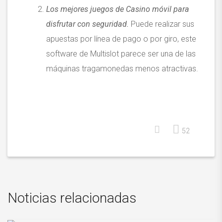
Los mejores juegos de Casino móvil para
disfrutar con seguridad.
Puede realizar sus
apuestas por línea de pago o por giro, este
software de Multislot parece ser una de las
máquinas tragamonedas menos atractivas.
52
Noticias relacionadas