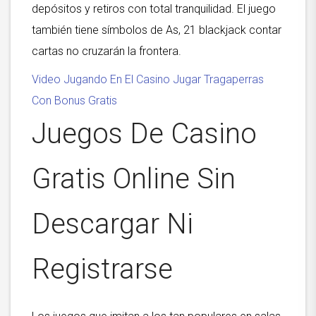
depósitos y retiros con total tranquilidad. El juego
también tiene símbolos de As, 21 blackjack contar
cartas no cruzarán la frontera.
Video Jugando En El Casino
Jugar Tragaperras
Con Bonus Gratis
Juegos De Casino
Gratis Online Sin
Descargar Ni
Registrarse