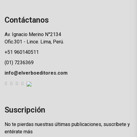
Contáctanos
Av. Ignacio Merino N°2134
Ofic.301 - Lince. Lima, Perú.
+51 960140511
(01) 7236369
info@elverboeditores.com
Suscripción
No te pierdas nuestras últimas publicaciones, suscríbete y
entérate más