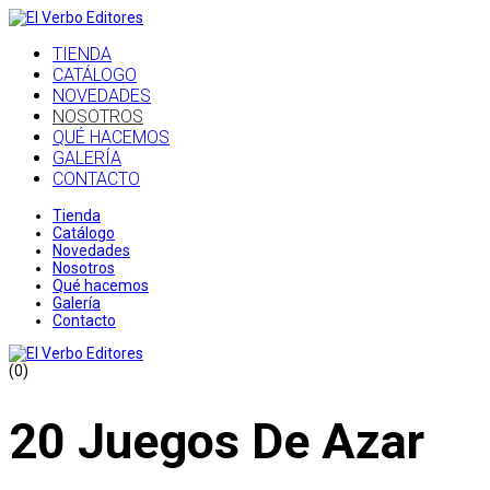
TIENDA
CATÁLOGO
NOVEDADES
NOSOTROS
QUÉ HACEMOS
GALERÍA
CONTACTO
Tienda
Catálogo
Novedades
Nosotros
Qué hacemos
Galería
Contacto
(0)
20 Juegos De Azar