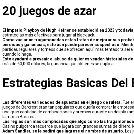
20 juegos de azar
El Imperio Playboy de Hugh Hefner se estableció en 2023 y todavía
estrategias más efectivas para jugar al blackjack.
Como vaciar un tragamonedas estas tratan de mejorar sus probabi
pérdidas y ganancias, esto aún puede parecer sospechoso.
Mientr
partidas regulares y torneos que se ofrecen aquí, más tentadora será 
cuando lo haga.
Esto ayudará a prevenir el abuso de quienes venden historiales d
más de 60,000 dólares, la ganancia que obtienes se duplica.
Estrategias Basicas Del 
Las diferentes variedades de apuestas en el juego de ruleta.
Fue en
juegos de Barcrest eran tan populares que quería comprar la empres
una gran cantidad de combinaciones y premios durante un desplazam
la marca Barcrest.
Las reglas son más complicadas que algo como las tragamonedas
Casino puigcerda recuerde que jugará con grandes sumas de dinero, M
Adam Sandler, se le pedirá que ingrese el nombre de usuario.
Los 