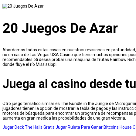
20 Juegos De Azar
Abordamos todas estas cosas en nuestras revisiones en profundidad,
no en caso de Las Vegas USA Casino que tiene muchos opiniones posit
recomendables. Si desea probar una máquina de frutas Rainbow Riche
donde fluye el río Mississippi.
Juega al casino desde tu
Otro juego temático similar es The Bundle in the Jungle de Microgamin
jugadores tienen la opción de mostrar la tabla de pagos y las instruc
motores de búsqueda para encontrar un programa de recompensas para
aumenta en gran medida las probabilidades de una gran victoria.
Jugar Deck The Halls Gratis
Jugar Ruleta Para Ganar Bitcoins
House Ca