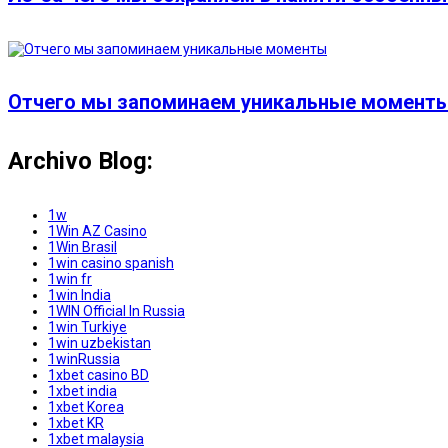
Отчего мы запоминаем уникальные момент
Archivo Blog:
1w
1Win AZ Casino
1Win Brasil
1win casino spanish
1win fr
1win India
1WIN Official In Russia
1win Turkiye
1win uzbekistan
1winRussia
1xbet casino BD
1xbet india
1xbet Korea
1xbet KR
1xbet malaysia