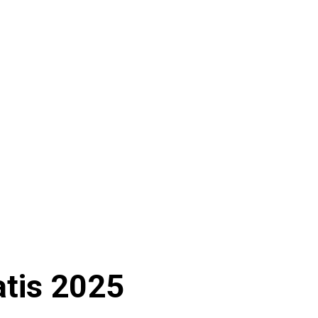
atis 2025