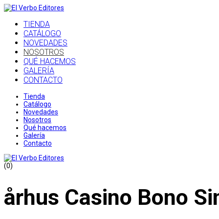
TIENDA
CATÁLOGO
NOVEDADES
NOSOTROS
QUÉ HACEMOS
GALERÍA
CONTACTO
Tienda
Catálogo
Novedades
Nosotros
Qué hacemos
Galería
Contacto
(0)
århus Casino Bono Sin