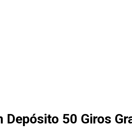
 Depósito 50 Giros Gr