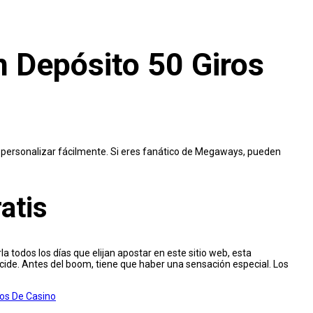
n Depósito 50 Giros
 personalizar fácilmente. Si eres fanático de Megaways, pueden
atis
a todos los días que elijan apostar en este sitio web, esta
ecide. Antes del boom, tiene que haber una sensación especial.
Los
os De Casino